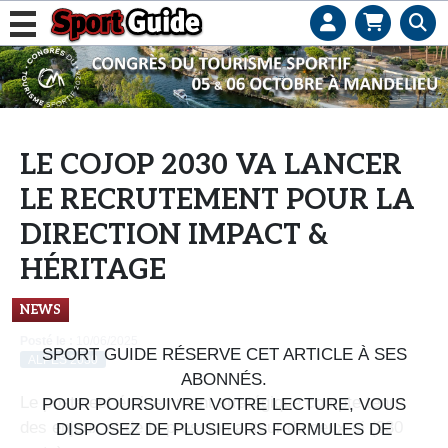
L
e
b
u
s
LE COJOP 2030 VA LANCER
i
LE RECRUTEMENT POUR LA
n
e
DIRECTION IMPACT &
s
HÉRITAGE
s
d
NEWS
e
Posté le :
10/06/2025
s
SPORT GUIDE RÉSERVE CET ARTICLE À SES
ALPES 2030
e
ABONNÉS.
Le poste est éminemment stratégique compte tenu
n
POUR POURSUIVRE VOTRE LECTURE, VOUS
des enjeux et de la pression autour de ceux-ci (330
s
DISPOSEZ DE PLUSIEURS FORMULES DE