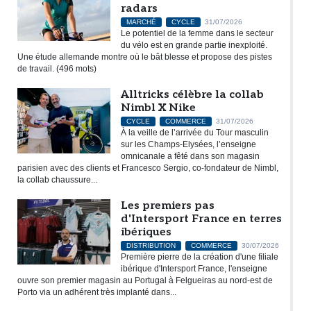
radars
MARCHÉ
CYCLE
31/07/2026
Le potentiel de la femme dans le secteur
du vélo est en grande partie inexploité.
Une étude allemande montre où le bât blesse et propose des pistes
de travail. (496 mots)
Alltricks célèbre la collab
Nimbl X Nike
CYCLE
COMMERCE
31/07/2026
À la veille de l’arrivée du Tour masculin
sur les Champs-Elysées, l’enseigne
omnicanale a fêté dans son magasin
parisien avec des clients et Francesco Sergio, co-fondateur de Nimbl,
la collab chaussure...
Les premiers pas
d'Intersport France en terres
ibériques
DISTRIBUTION
COMMERCE
30/07/2026
Première pierre de la création d'une filiale
ibérique d'Intersport France, l'enseigne
ouvre son premier magasin au Portugal à Felgueiras au nord-est de
Porto via un adhérent très implanté dans...