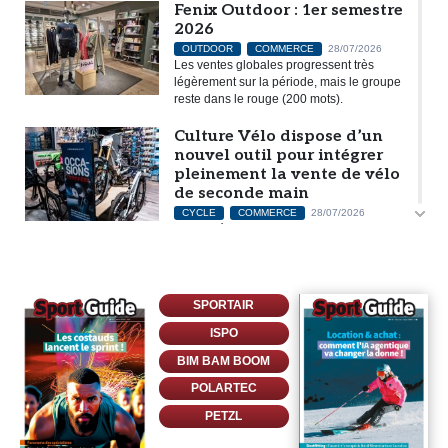
Fenix Outdoor : 1er semestre
2026
OUTDOOR
COMMERCE
28/07/2026
Les ventes globales progressent très
légèrement sur la période, mais le groupe
reste dans le rouge (200 mots).
Culture Vélo dispose d’un
nouvel outil pour intégrer
pleinement la vente de vélo
de seconde main
CYCLE
COMMERCE
28/07/2026
Les adhérents de l’enseigne peuvent
s’appuyer sur un dispositif commercial complet pour répondre à la
demande des consommateurs (370 mots).
Deckers : 1er trimestre
SPORTAIR
2026/27
ISPO
OUTDOOR
RUNNING TRAIL
27/07/2026
Hoka et Ugg continuent de générer de la
BIM BAM BOOM
croissance, trimestre après trimestre mais
POLARTEC
à un rythme inférieur à l’an dernier en ce
début d’exercice (228 mots).
PETZL
Entre scanner et