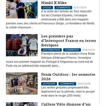
Nimbl X Nike
CYCLE
COMMERCE
31/07/2026
À la veille de l’arrivée du Tour masculin
sur les Champs-Elysées, l’enseigne
omnicanale a fêté dans son magasin
parisien avec des clients et Francesco Sergio, co-fondateur de Nimbl,
la collab chaussure...
Les premiers pas
d'Intersport France en terres
ibériques
DISTRIBUTION
COMMERCE
30/07/2026
Première pierre de la création d'une filiale
ibérique d'Intersport France, l'enseigne
ouvre son premier magasin au Portugal à Felgueiras au nord-est de
Porto via un adhérent très implanté dans...
Fenix Outdoor : 1er semestre
2026
OUTDOOR
COMMERCE
28/07/2026
Les ventes globales progressent très
légèrement sur la période, mais le groupe
reste dans le rouge (200 mots).
Culture Vélo dispose d’un