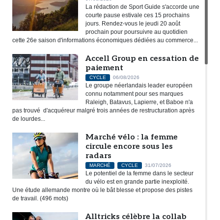
La rédaction de Sport Guide s'accorde une
courte pause estivale ces 15 prochains
jours. Rendez-vous le jeudi 20 août
prochain pour poursuivre au quotidien
cette 26e saison d'informations économiques dédiées au commerce...
Accell Group en cessation de
paiement
CYCLE
06/08/2026
Le groupe néerlandais leader européen
connu notamment pour ses marques
Raleigh, Batavus, Lapierre, et Baboe n'a
pas trouvé d'acquéreur malgré trois années de restructuration après
de lourdes...
Marché vélo : la femme
circule encore sous les
radars
MARCHÉ
CYCLE
31/07/2026
Le potentiel de la femme dans le secteur
du vélo est en grande partie inexploité.
Une étude allemande montre où le bât blesse et propose des pistes
de travail. (496 mots)
Alltricks célèbre la collab