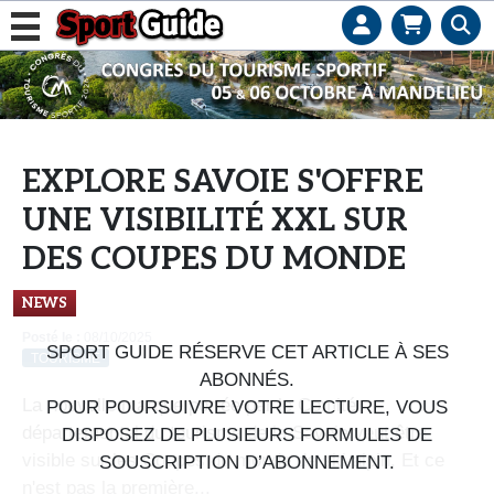
L
e
b
u
s
EXPLORE SAVOIE S'OFFRE
i
UNE VISIBILITÉ XXL SUR
n
e
DES COUPES DU MONDE
s
NEWS
s
d
Posté le :
08/10/2025
SPORT GUIDE RÉSERVE CET ARTICLE À SES
TOURISME
e
ABONNÉS.
s
La nouvelle marque portée par le Comité
POUR POURSUIVRE VOTRE LECTURE, VOUS
e
départemental du tourisme de la Savoie veut être
DISPOSEZ DE PLUSIEURS FORMULES DE
n
visible sur les Coupes du monde de ski alpin. Et ce
SOUSCRIPTION D’ABONNEMENT.
s
n'est pas la première...