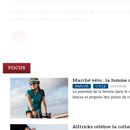
La gamme, qui cible les professionnels de la construction,
d’embouts de protection en composite...
FOCUS
Marché vélo : la femme c
MARCHÉ
CYCLE
31/07/2026
Le potentiel de la femme dans le 
blesse et propose des pistes de t
Alltricks célèbre la col