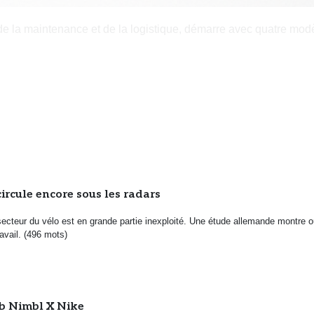
 de la maintenance et de la logistique, démarre avec quatre mod
ircule encore sous les radars
secteur du vélo est en grande partie inexploité. Une étude allemande montre o
ravail. (496 mots)
lab Nimbl X Nike