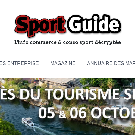
L'info commerce & conso sport décryptée
L
e
b
ÉS ENTREPRISE
MAGAZINE
ANNUAIRE DES MA
u
s
i
n
e
s
s
d
e