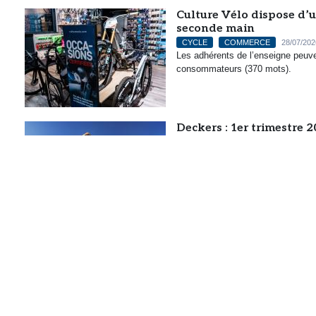
Culture Vélo dispose d’u
seconde main
CYCLE
COMMERCE
28/07/202
Les adhérents de l’enseigne peuv
consommateurs (370 mots).
Deckers : 1er trimestre 
OUTDOOR
RUNNING TRAIL
2
Hoka et Ugg continuent de générer 
ce début d’exercice (228 mots).
Entre scanner et smartph
RUNNING TRAIL
27/07/2026
L’intelligence artificielle n’est pl
manière plus ou moins visible, dans