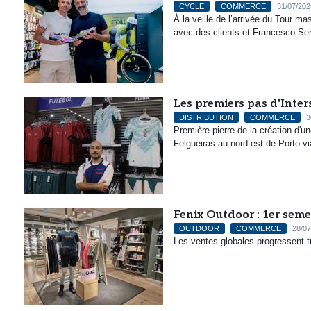
CYCLE
COMMERCE
31/07/202
À la veille de l’arrivée du Tour 
avec des clients et Francesco Serg
Les premiers pas d'Inter
DISTRIBUTION
COMMERCE
3
Première pierre de la création d'un
Felgueiras au nord-est de Porto vi
Fenix Outdoor : 1er sem
OUTDOOR
COMMERCE
28/07
Les ventes globales progressent t