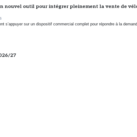
n nouvel outil pour intégrer pleinement la vente de vél
6
ent s’appuyer sur un dispositif commercial complet pour répondre à la deman
2026/27
7/07/2026
de la croissance, trimestre après trimestre mais à un rythme inférieur à l’an 
one, l’IA cherche chaussure à son pied
us une promesse lointaine dans l’univers du retail running. Elle est déjà à l’œuvr
 les outils utilisés par les...