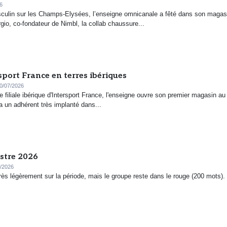
6
masculin sur les Champs-Elysées, l’enseigne omnicanale a fêté dans son magas
io, co-fondateur de Nimbl, la collab chaussure...
sport France en terres ibériques
0/07/2026
e filiale ibérique d'Intersport France, l'enseigne ouvre son premier magasin au
a un adhérent très implanté dans...
estre 2026
/2026
rès légèrement sur la période, mais le groupe reste dans le rouge (200 mots).