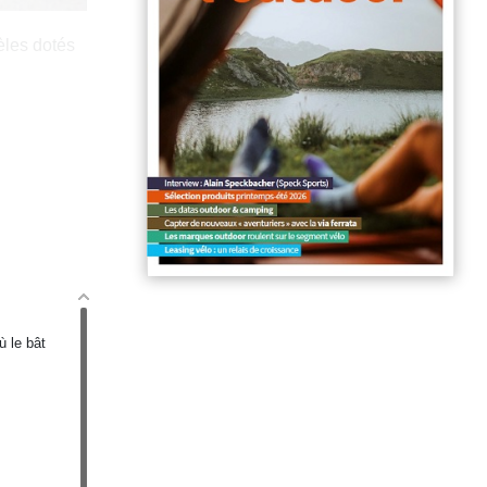
èles dotés
ù le bât