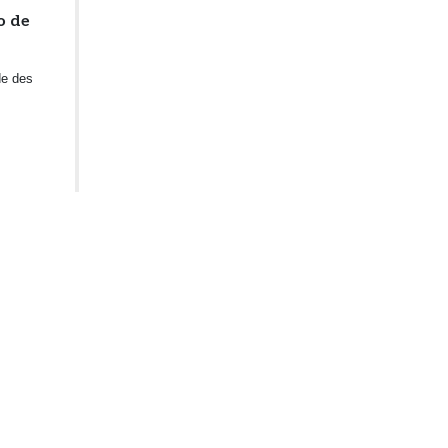
o de
de des
dernier en
e, de