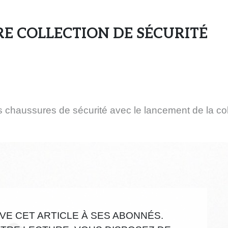
s
e
E COLLECTION DE SÉCURITÉ
n
s
e
i
g
n
e
es chaussures de sécurité avec le lancement de la col
s
e
t
d
e
s
m
a
E CET ARTICLE À SES ABONNÉS.
r