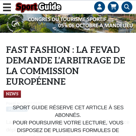
L
e
b
u
s
FAST FASHION : LA FEVAD
i
DEMANDE L’ARBITRAGE DE
n
e
LA COMMISSION
s
EUROPÉENNE
s
d
NEWS
e
Posté le :
01/07/2026
s
SPORT GUIDE RÉSERVE CET ARTICLE À SES
PLANÈTE
e
ABONNÉS.
La Fédération du ecommerce et de la vente à distance
n
POUR POURSUIVRE VOTRE LECTURE, VOUS
déplore une insécurité juridique majeure pour les
s
DISPOSEZ DE PLUSIEURS FORMULES DE