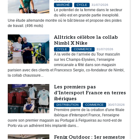
MARCHÉ
CYCLE
31/07/2026
Le potentiel de la femme dans le secteur
du vélo est en grande partie inexploité.
Une étude allemande montre où le bât blesse et propose des pistes
de travail. (496 mots)
Alltricks célèbre la collab
Nimbl X Nike
CYCLE
COMMERCE
31/07/2026
À la veille de l’arrivée du Tour masculin
sur les Champs-Elysées, l’enseigne
omnicanale a fêté dans son magasin
parisien avec des clients et Francesco Sergio, co-fondateur de Nimbl,
la collab chaussure...
Les premiers pas
d'Intersport France en terres
ibériques
DISTRIBUTION
COMMERCE
30/07/2026
Première pierre de la création d'une filiale
ibérique d'Intersport France, l'enseigne
ouvre son premier magasin au Portugal à Felgueiras au nord-est de
Porto via un adhérent très implanté dans...
Fenix Outdoor : 1er semestre