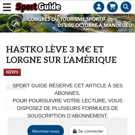
L
e
b
u
s
HASTKO LÈVE 3 M€ ET
i
LORGNE SUR L’AMÉRIQUE
n
e
NEWS
s
Posté le :
08/07/2026
s
SPORT GUIDE RÉSERVE CET ARTICLE À SES
TEXTILE
d
ABONNÉS.
e
La marque chamoniarde Hastko a finalisé fin juin une
POUR POURSUIVRE VOTRE LECTURE, VOUS
s
levée de fonds de 3 millions d’euros (230 mots).
DISPOSEZ DE PLUSIEURS FORMULES DE
e
SOUSCRIPTION D’ABONNEMENT.
n
s
Abonnez-vous
Se connecter