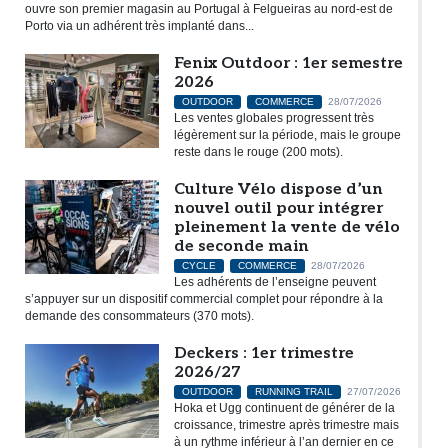
ouvre son premier magasin au Portugal à Felgueiras au nord-est de
Porto via un adhérent très implanté dans...
Fenix Outdoor : 1er semestre
2026
OUTDOOR
COMMERCE
28/07/2026
Les ventes globales progressent très
légèrement sur la période, mais le groupe
reste dans le rouge (200 mots).
Culture Vélo dispose d’un
nouvel outil pour intégrer
pleinement la vente de vélo
de seconde main
CYCLE
COMMERCE
28/07/2026
Les adhérents de l’enseigne peuvent
s’appuyer sur un dispositif commercial complet pour répondre à la
demande des consommateurs (370 mots).
Deckers : 1er trimestre
2026/27
OUTDOOR
RUNNING TRAIL
27/07/2026
Hoka et Ugg continuent de générer de la
croissance, trimestre après trimestre mais
à un rythme inférieur à l’an dernier en ce