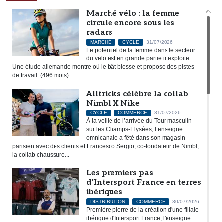
Marché vélo : la femme
circule encore sous les
radars
MARCHÉ
CYCLE
31/07/2026
Le potentiel de la femme dans le secteur
du vélo est en grande partie inexploité.
Une étude allemande montre où le bât blesse et propose des pistes
de travail. (496 mots)
Alltricks célèbre la collab
Nimbl X Nike
CYCLE
COMMERCE
31/07/2026
À la veille de l’arrivée du Tour masculin
sur les Champs-Elysées, l’enseigne
omnicanale a fêté dans son magasin
parisien avec des clients et Francesco Sergio, co-fondateur de Nimbl,
la collab chaussure...
Les premiers pas
d'Intersport France en terres
ibériques
DISTRIBUTION
COMMERCE
30/07/2026
Première pierre de la création d'une filiale
ibérique d'Intersport France, l'enseigne