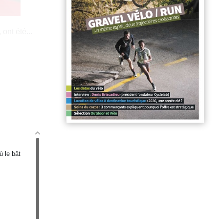
ont été...
ù le bât