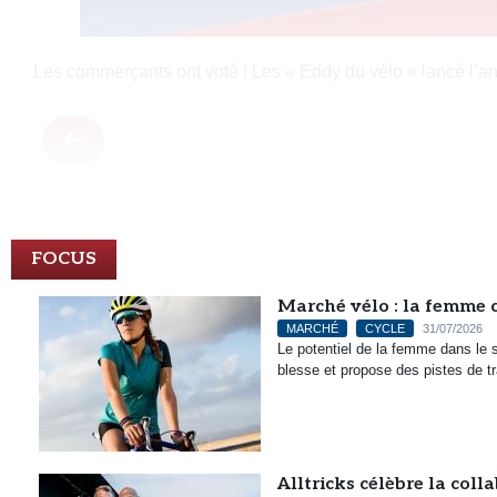
Les commerçants ont voté ! Les « Eddy du vélo » lancé l’an d
FOCUS
Marché vélo : la femme c
MARCHÉ
CYCLE
31/07/2026
Le potentiel de la femme dans le 
blesse et propose des pistes de t
Alltricks célèbre la col