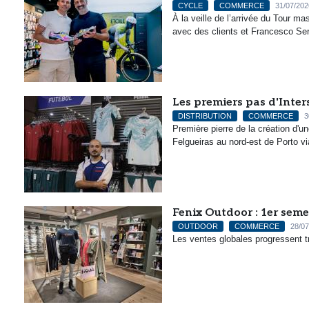
CYCLE
COMMERCE
31/07/202
À la veille de l’arrivée du Tour 
avec des clients et Francesco Serg
Les premiers pas d'Inter
DISTRIBUTION
COMMERCE
3
Première pierre de la création d'un
Felgueiras au nord-est de Porto vi
Fenix Outdoor : 1er sem
OUTDOOR
COMMERCE
28/07
Les ventes globales progressent t