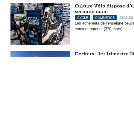
Culture Vélo dispose d’u
seconde main
CYCLE
COMMERCE
28/07/202
Les adhérents de l’enseigne peuv
consommateurs (370 mots).
Deckers : 1er trimestre 
OUTDOOR
RUNNING TRAIL
2
Hoka et Ugg continuent de générer 
ce début d’exercice (228 mots).
Entre scanner et smartph
RUNNING TRAIL
27/07/2026
L’intelligence artificielle n’est pl
manière plus ou moins visible, dans