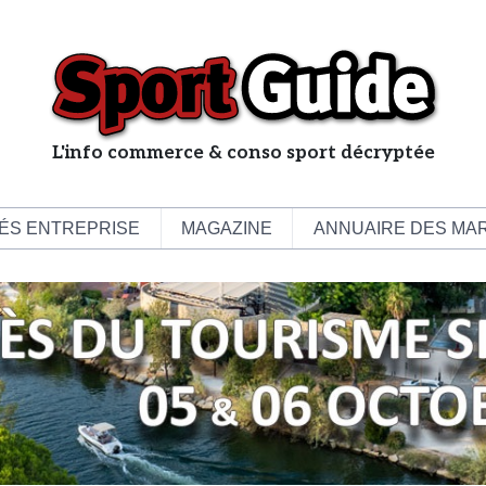
L'info commerce & conso sport décryptée
L
e
b
ÉS ENTREPRISE
MAGAZINE
ANNUAIRE DES MA
u
s
i
n
e
s
s
d
e