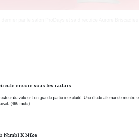
ernier par le salon ProDays et sa directrice Aurore Briscadieu, 
ircule encore sous les radars
secteur du vélo est en grande partie inexploité. Une étude allemande montre o
ravail. (496 mots)
lab Nimbl X Nike