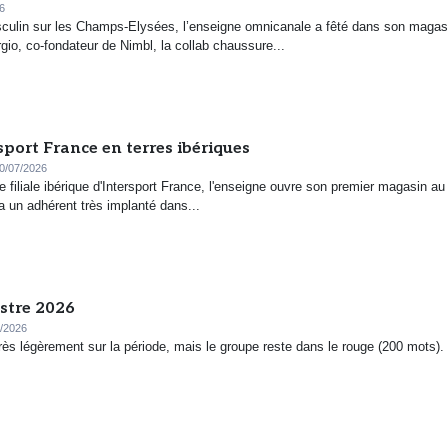
6
masculin sur les Champs-Elysées, l’enseigne omnicanale a fêté dans son magas
io, co-fondateur de Nimbl, la collab chaussure...
sport France en terres ibériques
0/07/2026
e filiale ibérique d'Intersport France, l'enseigne ouvre son premier magasin au
a un adhérent très implanté dans...
estre 2026
/2026
rès légèrement sur la période, mais le groupe reste dans le rouge (200 mots).