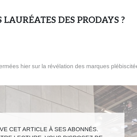
s
e
 LAURÉATES DES PRODAYS ?
n
s
e
i
g
n
e
ermées hier sur la révélation des marques plébiscité
s
e
t
d
e
s
m
a
E CET ARTICLE À SES ABONNÉS.
r