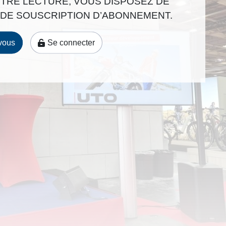
TRE LECTURE, VOUS DISPOSEZ DE
q
DE SOUSCRIPTION D’ABONNEMENT.
u
e
vous
Se connecter
s