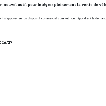
n nouvel outil pour intégrer pleinement la vente de vél
6
ent s’appuyer sur un dispositif commercial complet pour répondre à la deman
2026/27
7/07/2026
de la croissance, trimestre après trimestre mais à un rythme inférieur à l’an 
one, l’IA cherche chaussure à son pied
us une promesse lointaine dans l’univers du retail running. Elle est déjà à l’œuvr
 les outils utilisés par les...