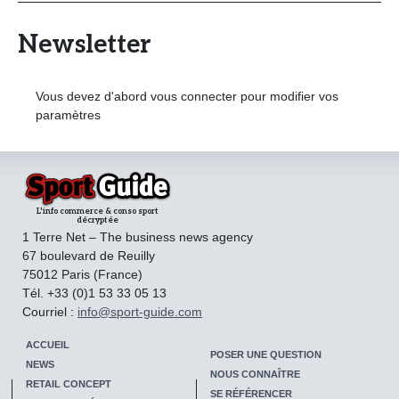
e
i
Newsletter
g
n
e
Vous devez d'abord vous connecter pour modifier vos
s
paramètres
e
t
d
e
L'info commerce & conso sport
L
décryptée
s
e
1 Terre Net – The business news agency
b
m
67 boulevard de Reuilly
u
a
75012 Paris (France)
s
i
r
Tél. +33 (0)1 53 33 05 13
n
Courriel :
info@sport-guide.com
q
e
s
u
ACCUEIL
s
POSER UNE QUESTION
e
d
NEWS
NOUS CONNAÎTRE
e
s
RETAIL CONCEPT
SE RÉFÉRENCER
s