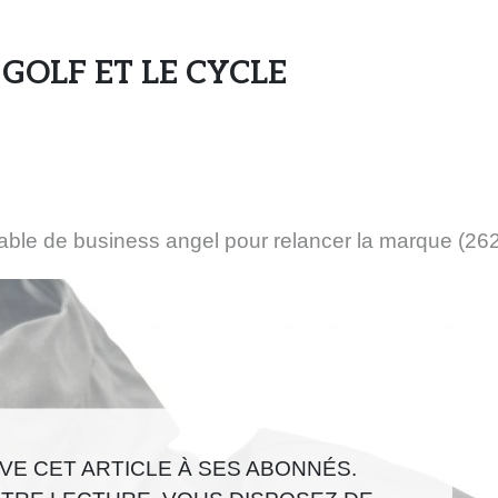
s
e
 GOLF ET LE CYCLE
n
s
e
i
g
n
e
table de business angel pour relancer la marque (262
s
e
t
d
e
s
m
a
E CET ARTICLE À SES ABONNÉS.
r