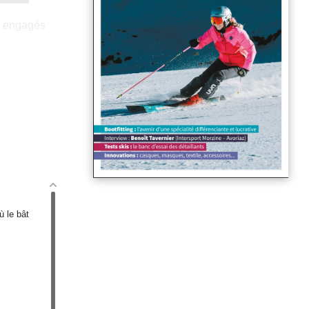
es engagés
ù le bât