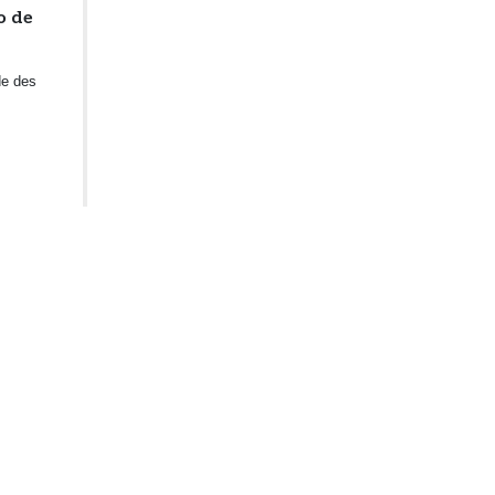
o de
de des
dernier en
e, de