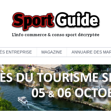
L'info commerce & conso sport décryptée
L
e
b
ÉS ENTREPRISE
MAGAZINE
ANNUAIRE DES MA
u
s
i
n
e
s
s
d
e