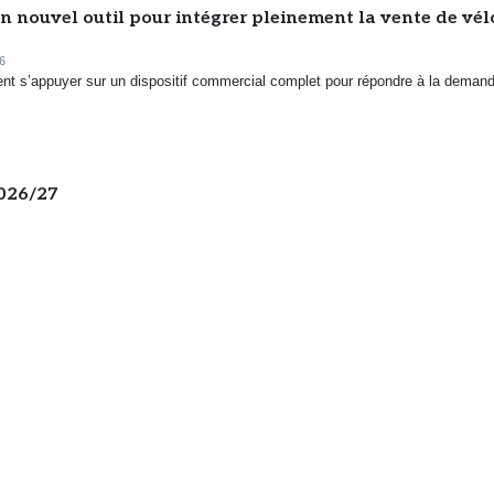
n nouvel outil pour intégrer pleinement la vente de vél
6
ent s’appuyer sur un dispositif commercial complet pour répondre à la deman
2026/27
7/07/2026
de la croissance, trimestre après trimestre mais à un rythme inférieur à l’an 
one, l’IA cherche chaussure à son pied
us une promesse lointaine dans l’univers du retail running. Elle est déjà à l’œuvr
 les outils utilisés par les...