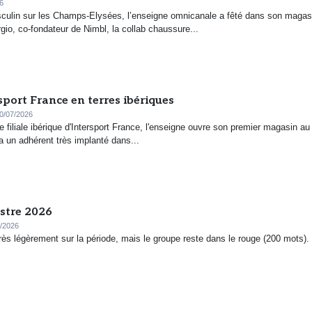
6
masculin sur les Champs-Elysées, l’enseigne omnicanale a fêté dans son magas
io, co-fondateur de Nimbl, la collab chaussure...
sport France en terres ibériques
0/07/2026
e filiale ibérique d'Intersport France, l'enseigne ouvre son premier magasin au
a un adhérent très implanté dans...
estre 2026
/2026
rès légèrement sur la période, mais le groupe reste dans le rouge (200 mots).