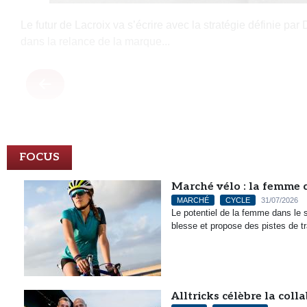
Le futur de Lacroix va s’écrire avec la stratégie définie 
dans la relance de la marque...
FOCUS
Marché vélo : la femme c
MARCHÉ
CYCLE
31/07/2026
Le potentiel de la femme dans le 
blesse et propose des pistes de t
Alltricks célèbre la col