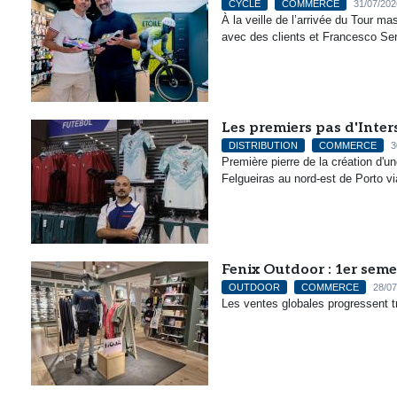
CYCLE
COMMERCE
31/07/202
À la veille de l’arrivée du Tour 
avec des clients et Francesco Serg
Les premiers pas d'Inter
DISTRIBUTION
COMMERCE
3
Première pierre de la création d'un
Felgueiras au nord-est de Porto vi
Fenix Outdoor : 1er sem
OUTDOOR
COMMERCE
28/07
Les ventes globales progressent t