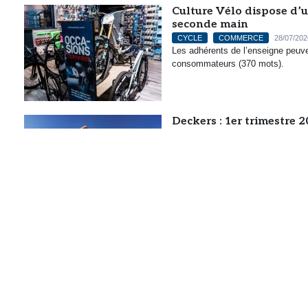
Culture Vélo dispose d’u
seconde main
CYCLE
COMMERCE
28/07/202
Les adhérents de l’enseigne peuv
consommateurs (370 mots).
Deckers : 1er trimestre 
OUTDOOR
RUNNING TRAIL
2
Hoka et Ugg continuent de générer 
ce début d’exercice (228 mots).
Entre scanner et smartph
RUNNING TRAIL
27/07/2026
L’intelligence artificielle n’est pl
manière plus ou moins visible, dans