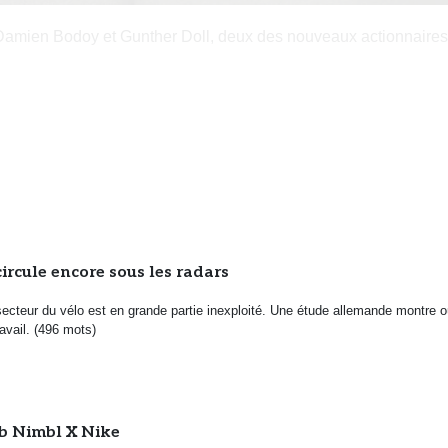
par Damien Bodoy et Gunther Doll, deux des nouveaux actionnair
ircule encore sous les radars
secteur du vélo est en grande partie inexploité. Une étude allemande montre o
ravail. (496 mots)
lab Nimbl X Nike