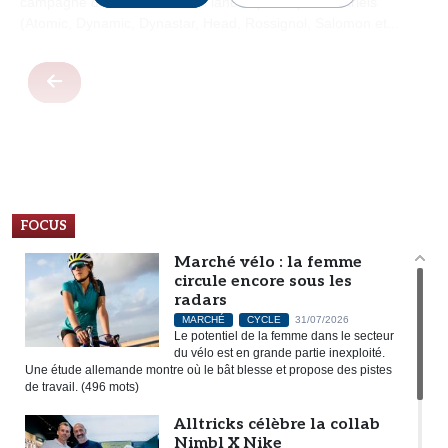
campagne de communication lancée par sept industriels
e
(Atomic, Dynamic, Dynastar, Head, Rossignol, Salomon et...
i
g
n
e
s
e
t
d
FOCUS
e
s
Marché vélo : la femme
m
circule encore sous les
radars
a
MARCHÉ
CYCLE
31/07/2026
r
Le potentiel de la femme dans le secteur
q
du vélo est en grande partie inexploité.
Une étude allemande montre où le bât blesse et propose des pistes
u
de travail. (496 mots)
e
Alltricks célèbre la collab
s
Nimbl X Nike