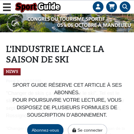
L
e
b
u
s
L'INDUSTRIE LANCE LA
i
SAISON DE SKI
n
e
NEWS
s
Posté le :
18/10/1999
s
SPORT GUIDE RÉSERVE CET ARTICLE À SES
d
ABONNÉS.
"Changer de skis ça vous change le ski". Tel est le
e
POUR POURSUIVRE VOTRE LECTURE, VOUS
slogan de la campagne de communication lancée par
s
DISPOSEZ DE PLUSIEURS FORMULES DE
sept industriels (Atomic, Dynamic, Dynastar, Head,
e
SOUSCRIPTION D’ABONNEMENT.
Rossignol, Salomon et...
n
s
"Changer de skis ça vous change le ski". Tel est le slogan de la
Abonnez-vous
Se connecter