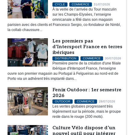
CYCLE
COMMERCE
31/07/2026
À la veille de l’arrivée du Tour masculin
sur les Champs-Elysées, l’enseigne
omnicanale a fêté dans son magasin
parisien avec des clients et Francesco Sergio, co-fondateur de Nimbl,
la collab chaussure...
Les premiers pas
d'Intersport France en terres
ibériques
DISTRIBUTION
COMMERCE
30/07/2026
Première pierre de la création d'une filiale
ibérique d'Intersport France, l'enseigne
ouvre son premier magasin au Portugal à Felgueiras au nord-est de
Porto via un adhérent très implanté dans...
Fenix Outdoor : 1er semestre
2026
OUTDOOR
COMMERCE
28/07/2026
Les ventes globales progressent très
légèrement sur la période, mais le groupe
reste dans le rouge (200 mots).
Culture Vélo dispose d’un
nouvel outil pour intégrer