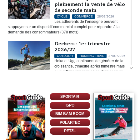
pleinement la vente de vélo
de seconde main
CYCLE
COMMERCE
28/07/2026
Les adhérents de l’enseigne peuvent
s’appuyer sur un dispositif commercial complet pour répondre à la
demande des consommateurs (370 mots).
Deckers : 1er trimestre
2026/27
OUTDOOR
RUNNING TRAIL
27/07/2026
Hoka et Ugg continuent de générer de la
croissance, trimestre après trimestre mais
à un rythme inférieur à l’an dernier en ce
début d’exercice (228 mots).
Entre scanner et
smartphone, l’IA cherche
SPORTAIR
chaussure à son pied
ISPO
RUNNING TRAIL
27/07/2026
L’intelligence artificielle n’est plus une
BIM BAM BOOM
promesse lointaine dans l’univers du retail
running. Elle est déjà à l’œuvre, de manière plus ou moins visible,
POLARTEC
dans les outils utilisés par les...
PETZL
Les fortes chaleurs freinent