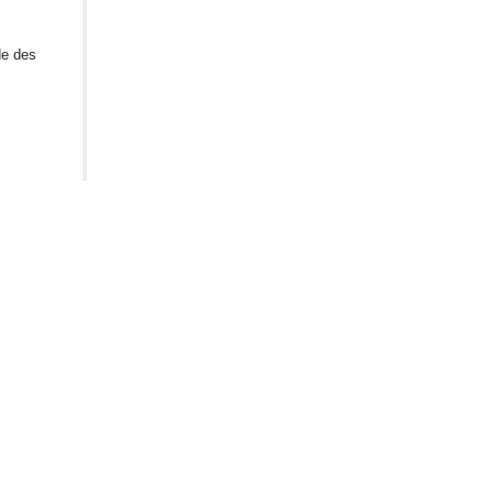
de des
dernier en
e, de