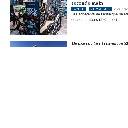
seconde main
CYCLE
COMMERCE
28/07/202
Les adhérents de l’enseigne peuv
consommateurs (370 mots).
Deckers : 1er trimestre 
OUTDOOR
RUNNING TRAIL
2
Hoka et Ugg continuent de générer 
ce début d’exercice (228 mots).
Entre scanner et smartph
RUNNING TRAIL
27/07/2026
L’intelligence artificielle n’est pl
manière plus ou moins visible, dans