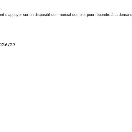
6
ent s’appuyer sur un dispositif commercial complet pour répondre à la deman
2026/27
7/07/2026
de la croissance, trimestre après trimestre mais à un rythme inférieur à l’an 
one, l’IA cherche chaussure à son pied
us une promesse lointaine dans l’univers du retail running. Elle est déjà à l’œuvr
 les outils utilisés par les...