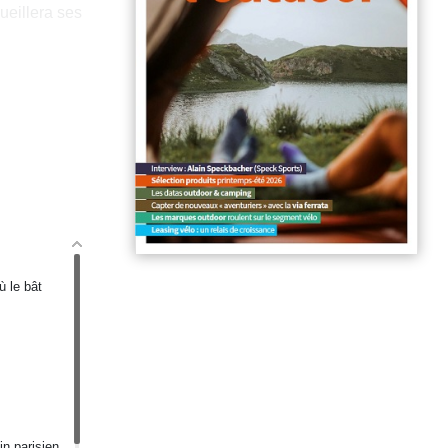
ueillera ses
ù le bât
in parisien