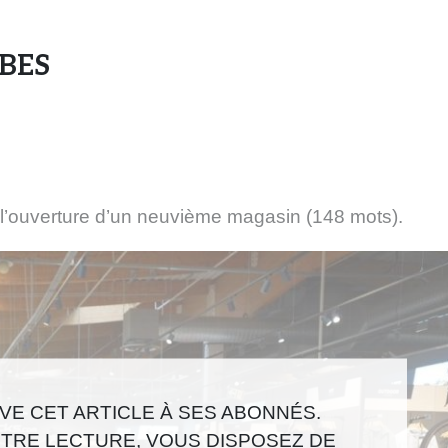
s
e
BES
n
s
e
i
g
n
e
à l’ouverture d’un neuvième magasin (148 mots).
s
e
t
d
e
s
m
E CET ARTICLE À SES ABONNÉS.
a
r
TRE LECTURE, VOUS DISPOSEZ DE