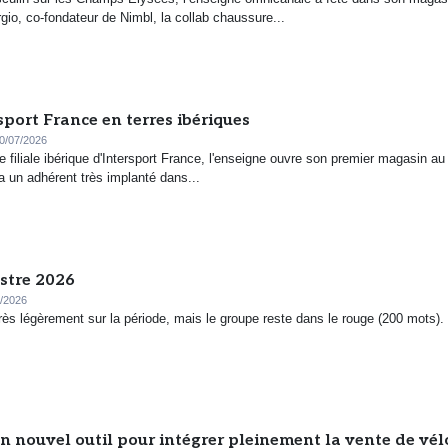
io, co-fondateur de Nimbl, la collab chaussure...
sport France en terres ibériques
0/07/2026
e filiale ibérique d'Intersport France, l'enseigne ouvre son premier magasin au
a un adhérent très implanté dans...
estre 2026
/2026
rès légèrement sur la période, mais le groupe reste dans le rouge (200 mots).
n nouvel outil pour intégrer pleinement la vente de vél