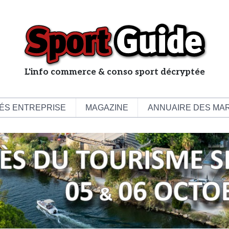
L'info commerce & conso sport décryptée
L
e
b
ÉS ENTREPRISE
MAGAZINE
ANNUAIRE DES MA
u
s
i
n
e
s
s
d
e