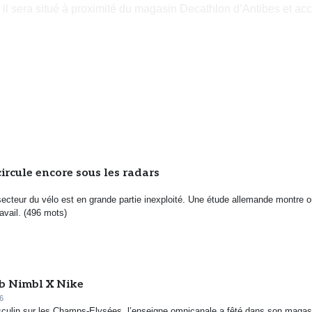
 il sera situé à proximité du magasin Decathlon d’Antibes et acc
ircule encore sous les radars
secteur du vélo est en grande partie inexploité. Une étude allemande montre o
ravail. (496 mots)
lab Nimbl X Nike
6
masculin sur les Champs-Elysées, l’enseigne omnicanale a fêté dans son magas