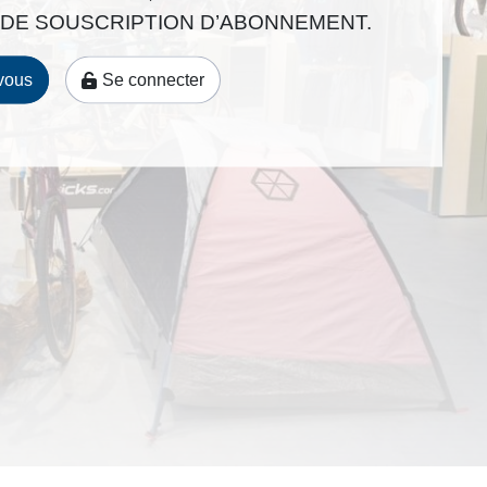
q
DE SOUSCRIPTION D’ABONNEMENT.
u
e
vous
Se connecter
s