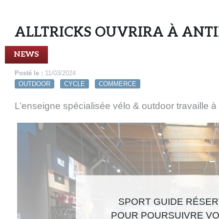
ALLTRICKS OUVRIRA À ANTI
NEWS
Posté le :
11/03/2024
OUTDOOR
CYCLE
COMMERCE
L’enseigne spécialisée vélo & outdoor travaille 
SPORT GUIDE RÉSERV
POUR POURSUIVRE VO