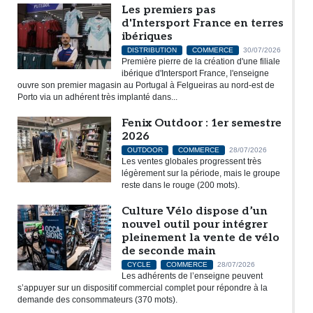
Les premiers pas
d'Intersport France en terres
ibériques
DISTRIBUTION
COMMERCE
30/07/2026
Première pierre de la création d'une filiale
ibérique d'Intersport France, l'enseigne
ouvre son premier magasin au Portugal à Felgueiras au nord-est de
Porto via un adhérent très implanté dans...
Fenix Outdoor : 1er semestre
2026
OUTDOOR
COMMERCE
28/07/2026
Les ventes globales progressent très
légèrement sur la période, mais le groupe
reste dans le rouge (200 mots).
Culture Vélo dispose d’un
nouvel outil pour intégrer
pleinement la vente de vélo
de seconde main
CYCLE
COMMERCE
28/07/2026
Les adhérents de l’enseigne peuvent
s’appuyer sur un dispositif commercial complet pour répondre à la
demande des consommateurs (370 mots).