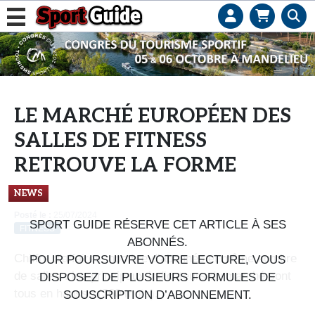
L
e
b
u
s
LE MARCHÉ EUROPÉEN DES
i
SALLES DE FITNESS
n
e
RETROUVE LA FORME
s
NEWS
s
d
Posté le :
25/07/2024
SPORT GUIDE RÉSERVE CET ARTICLE À SES
FITNESS
e
ABONNÉS.
s
Chiffre d’affaires, nombre d’abonnés et même nombre
POUR POURSUIVRE VOTRE LECTURE, VOUS
e
de salles : les principaux indicateurs du marché sont
DISPOSEZ DE PLUSIEURS FORMULES DE
n
tous en hausse (360 mots).
SOUSCRIPTION D’ABONNEMENT.
s