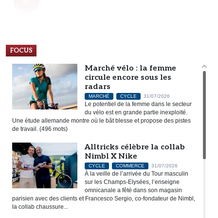
FOCUS
Marché vélo : la femme
circule encore sous les
radars
MARCHÉ
CYCLE
31/07/2026
Le potentiel de la femme dans le secteur
du vélo est en grande partie inexploité.
Une étude allemande montre où le bât blesse et propose des pistes
de travail. (496 mots)
Alltricks célèbre la collab
Nimbl X Nike
CYCLE
COMMERCE
31/07/2026
À la veille de l’arrivée du Tour masculin
sur les Champs-Elysées, l’enseigne
omnicanale a fêté dans son magasin
parisien avec des clients et Francesco Sergio, co-fondateur de Nimbl,
la collab chaussure...