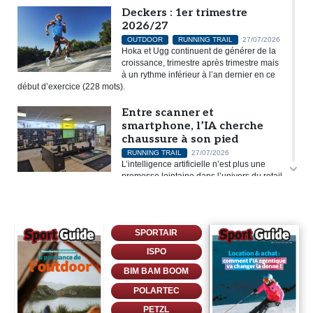
Deckers : 1er trimestre
2026/27
OUTDOOR
RUNNING TRAIL
27/07/2026
Hoka et Ugg continuent de générer de la
croissance, trimestre après trimestre mais
à un rythme inférieur à l’an dernier en ce
début d’exercice (228 mots).
Entre scanner et
smartphone, l’IA cherche
chaussure à son pied
RUNNING TRAIL
27/07/2026
L’intelligence artificielle n’est plus une
promesse lointaine dans l’univers du retail
running. Elle est déjà à l’œuvre, de manière plus ou moins visible,
dans les outils utilisés par les...
Les fortes chaleurs freinent
SPORTAIR
la pratique du vélo en
France
ISPO
CYCLE
24/07/2026
BIM BAM BOOM
Les chaleurs records ont provoqué un
coup de frein sur la pratique du vélo en
POLARTEC
France, avec une baisse de 4 % de la fréquentation en juin par rapport
PETZL
au même mois de 2025 et des chutes allant jusqu’à 11% dans les...