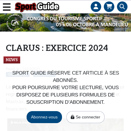
L
e
b
u
s
CLARUS : EXERCICE 2024
i
n
NEWS
e
Posté le :
24/03/2025
SPORT GUIDE RÉSERVE CET ARTICLE À SES
s
INDUSTRIE
OUTDOOR
ABONNÉS.
s
Le spécialiste américain des équipements outdoor, qui
POUR POURSUIVRE VOTRE LECTURE, VOUS
d
regroupe notamment Black Diamond, Rhino-Rack et
DISPOSEZ DE PLUSIEURS FORMULES DE
e
Maxtrax, continue de faire face à des défis
SOUSCRIPTION D’ABONNEMENT.
s
financiers...
e
Abonnez-vous
Se connecter
n
s