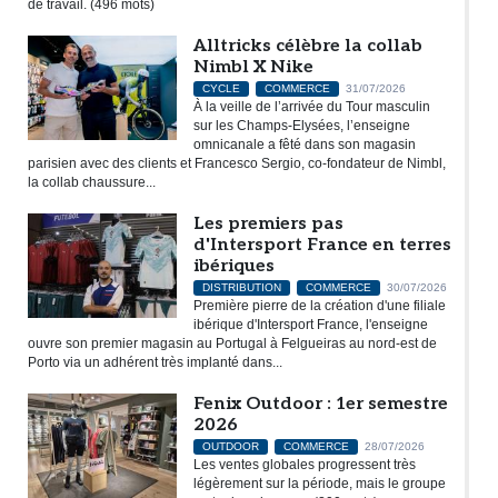
de travail. (496 mots)
Alltricks célèbre la collab
Nimbl X Nike
CYCLE
COMMERCE
31/07/2026
À la veille de l’arrivée du Tour masculin
sur les Champs-Elysées, l’enseigne
omnicanale a fêté dans son magasin
parisien avec des clients et Francesco Sergio, co-fondateur de Nimbl,
la collab chaussure...
Les premiers pas
d'Intersport France en terres
ibériques
DISTRIBUTION
COMMERCE
30/07/2026
Première pierre de la création d'une filiale
ibérique d'Intersport France, l'enseigne
ouvre son premier magasin au Portugal à Felgueiras au nord-est de
Porto via un adhérent très implanté dans...
Fenix Outdoor : 1er semestre
2026
OUTDOOR
COMMERCE
28/07/2026
Les ventes globales progressent très
légèrement sur la période, mais le groupe