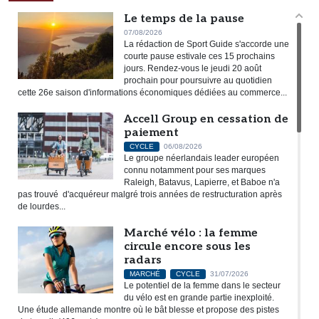
Le temps de la pause
07/08/2026
La rédaction de Sport Guide s'accorde une
courte pause estivale ces 15 prochains
jours. Rendez-vous le jeudi 20 août
prochain pour poursuivre au quotidien
cette 26e saison d'informations économiques dédiées au commerce...
Accell Group en cessation de
paiement
CYCLE
06/08/2026
Le groupe néerlandais leader européen
connu notamment pour ses marques
Raleigh, Batavus, Lapierre, et Baboe n'a
pas trouvé d'acquéreur malgré trois années de restructuration après
de lourdes...
Marché vélo : la femme
circule encore sous les
radars
MARCHÉ
CYCLE
31/07/2026
Le potentiel de la femme dans le secteur
du vélo est en grande partie inexploité.
Une étude allemande montre où le bât blesse et propose des pistes