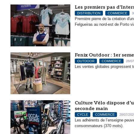
Les premiers pas d'Inter
DISTRIBUTION
COMMERCE
3
Première pierre de la création d'un
Felgueiras au nord-est de Porto vi
Fenix Outdoor : 1er sem
OUTDOOR
COMMERCE
28/07
Les ventes globales progressent t
Culture Vélo dispose d’u
seconde main
CYCLE
COMMERCE
28/07/202
Les adhérents de l’enseigne peuv
consommateurs (370 mots).