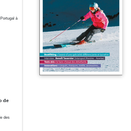
 Portugal à
o de
de des