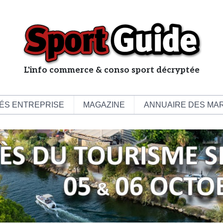
L'info commerce & conso sport décryptée
L
e
b
ÉS ENTREPRISE
MAGAZINE
ANNUAIRE DES MA
u
s
i
n
e
s
s
d
e