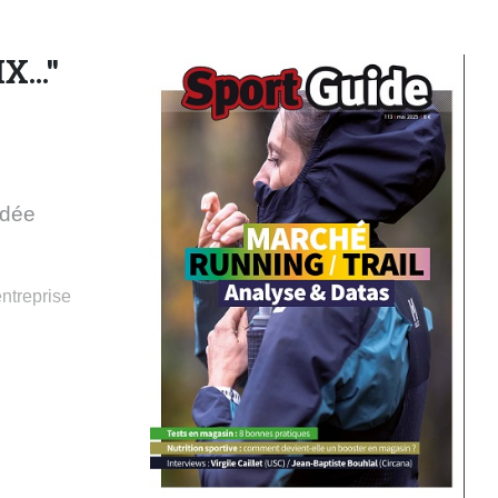
..."
idée
ntreprise