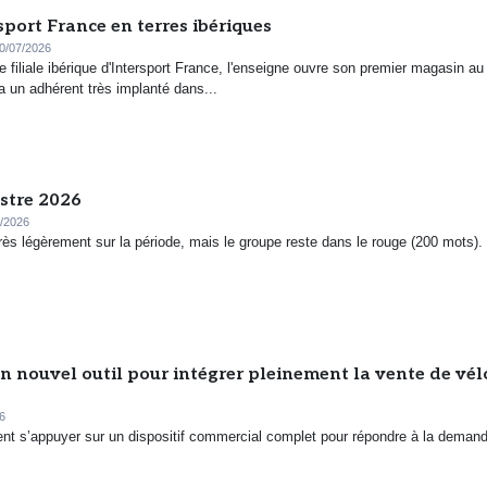
sport France en terres ibériques
0/07/2026
e filiale ibérique d'Intersport France, l'enseigne ouvre son premier magasin au
a un adhérent très implanté dans...
estre 2026
/2026
rès légèrement sur la période, mais le groupe reste dans le rouge (200 mots).
n nouvel outil pour intégrer pleinement la vente de vél
6
ent s’appuyer sur un dispositif commercial complet pour répondre à la deman