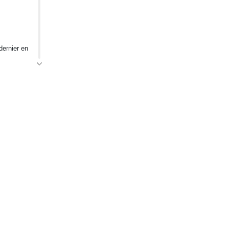
dernier en
SUIVEZ-NOUS SUR
e, de
E QUESTION
NAÎTRE
ENCER
linked-in
ON AVIS SUR LE SITE
 LÉGALES
ÉS WEB
É MAG
de la