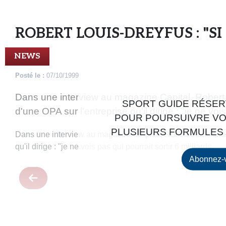
ROBERT LOUIS-DREYFUS : "SI
NEWS
Posté le :
07/10/1999
Dans une interview au magazine Capital, Robert
SPORT GUIDE RÉSERV
d'une OPA sur l'entreprise qu'il dirige : "je ne vois 
POUR POURSUIVRE VO
PLUSIEURS FORMULES 
Dans une interview au magazine Capital, Robert Louis-Dre
qu'il dirige : "je ne vois pas qui pourrait sortir 6 milliards...
Abonnez-