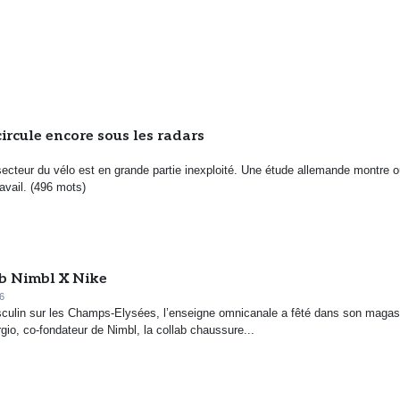
q
u
e
s
ircule encore sous les radars
secteur du vélo est en grande partie inexploité. Une étude allemande montre o
ravail. (496 mots)
lab Nimbl X Nike
6
masculin sur les Champs-Elysées, l’enseigne omnicanale a fêté dans son magas
io, co-fondateur de Nimbl, la collab chaussure...