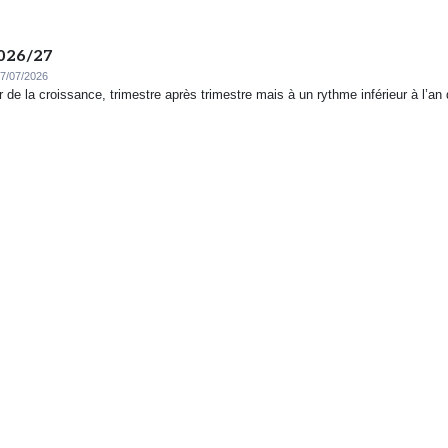
2026/27
7/07/2026
de la croissance, trimestre après trimestre mais à un rythme inférieur à l’an 
one, l’IA cherche chaussure à son pied
ACCUEIL
us une promesse lointaine dans l’univers du retail running. Elle est déjà à l’œuvr
POSER UN
 les outils utilisés par les...
NEWS
NOUS CON
RETAIL CONCEPT
SE RÉFÉR
COMMUNIQUÉS ENTREPRISE
DONNER S
MAGAZINE
MENTIONS
nent la pratique du vélo en France
ANNUAIRE DES MARQUES
PUBLICIT
AGENDA
PUBLICIT
 un coup de frein sur la pratique du vélo en France, avec une baisse de 4 % 
CHIFFRES CLÉS
 au même mois de 2025 et des chutes allant jusqu’à 11% dans les...
CGV