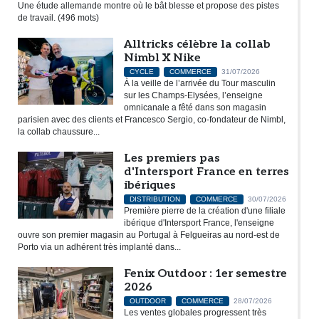
Une étude allemande montre où le bât blesse et propose des pistes
de travail. (496 mots)
Alltricks célèbre la collab
Nimbl X Nike
CYCLE
COMMERCE
31/07/2026
À la veille de l’arrivée du Tour masculin
sur les Champs-Elysées, l’enseigne
omnicanale a fêté dans son magasin
parisien avec des clients et Francesco Sergio, co-fondateur de Nimbl,
la collab chaussure...
Les premiers pas
d'Intersport France en terres
ibériques
DISTRIBUTION
COMMERCE
30/07/2026
Première pierre de la création d'une filiale
ibérique d'Intersport France, l'enseigne
ouvre son premier magasin au Portugal à Felgueiras au nord-est de
Porto via un adhérent très implanté dans...
Fenix Outdoor : 1er semestre
2026
OUTDOOR
COMMERCE
28/07/2026
Les ventes globales progressent très