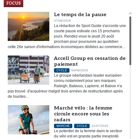
FOCUS
Le temps de la pause
07/08/2026
La rédaction de Sport Guide s'accorde une
courte pause estivale ces 15 prochains
jours. Rendez-vous le jeudi 20 août
prochain pour poursuivre au quotidien
cette 26e saison d'informations économiques dédiées au commerce...
Accell Group en cessation de
paiement
CYCLE
06/08/2026
Le groupe néerlandais leader européen
connu notamment pour ses marques
Raleigh, Batavus, Lapierre, et Baboe n'a
pas trouvé d'acquéreur malgré trois années de restructuration après
de lourdes...
Marché vélo : la femme
circule encore sous les
radars
MARCHÉ
CYCLE
31/07/2026
Le potentiel de la femme dans le secteur
du vélo est en grande partie inexploité.