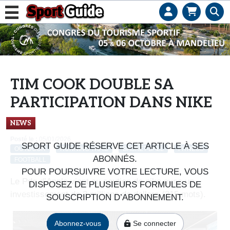
L
e
b
u
s
TIM COOK DOUBLE SA
i
PARTICIPATION DANS NIKE
n
e
NEWS
s
Posté le :
05/01/2026
s
SPORT GUIDE RÉSERVE CET ARTICLE À SES
OUTDOOR
RUNNING TRAIL
BASKET-BALL
FITNESS
d
ABONNÉS.
FOOTBALL
e
POUR POURSUIVRE VOTRE LECTURE, VOUS
s
Le Pdg d’Apple vient au soutien de nike avec un
DISPOSEZ DE PLUSIEURS FORMULES DE
e
investissement de 3 millions de dollars (315 mots).
SOUSCRIPTION D’ABONNEMENT.
n
s
Abonnez-vous
Se connecter