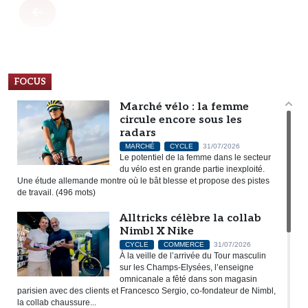
FOCUS
Marché vélo : la femme
circule encore sous les
radars
MARCHÉ
CYCLE
31/07/2026
Le potentiel de la femme dans le secteur
du vélo est en grande partie inexploité.
Une étude allemande montre où le bât blesse et propose des pistes
de travail. (496 mots)
Alltricks célèbre la collab
Nimbl X Nike
CYCLE
COMMERCE
31/07/2026
À la veille de l’arrivée du Tour masculin
sur les Champs-Elysées, l’enseigne
omnicanale a fêté dans son magasin
parisien avec des clients et Francesco Sergio, co-fondateur de Nimbl,
la collab chaussure...