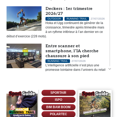
Deckers : 1er trimestre
2026/27
OUTDOOR
RUNNING TRAIL
27/07/2026
Hoka et Ugg continuent de générer de la
croissance, trimestre après trimestre mais
à un rythme inférieur à l’an dernier en ce
début d’exercice (228 mots).
Entre scanner et
smartphone, l’IA cherche
chaussure à son pied
RUNNING TRAIL
27/07/2026
L’intelligence artificielle n’est plus une
promesse lointaine dans l’univers du retail
running. Elle est déjà à l’œuvre, de manière plus ou moins visible,
dans les outils utilisés par les...
Les fortes chaleurs freinent
SPORTAIR
la pratique du vélo en
France
ISPO
CYCLE
24/07/2026
BIM BAM BOOM
Les chaleurs records ont provoqué un
coup de frein sur la pratique du vélo en
POLARTEC
France, avec une baisse de 4 % de la fréquentation en juin par rapport