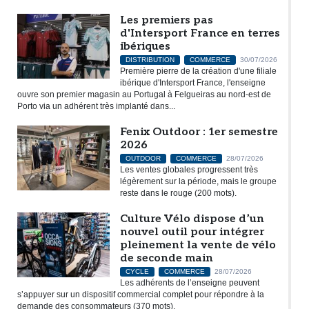
Les premiers pas
d'Intersport France en terres
ibériques
DISTRIBUTION
COMMERCE
30/07/2026
Première pierre de la création d'une filiale
ibérique d'Intersport France, l'enseigne
ouvre son premier magasin au Portugal à Felgueiras au nord-est de
Porto via un adhérent très implanté dans...
Fenix Outdoor : 1er semestre
2026
OUTDOOR
COMMERCE
28/07/2026
Les ventes globales progressent très
légèrement sur la période, mais le groupe
reste dans le rouge (200 mots).
Culture Vélo dispose d’un
nouvel outil pour intégrer
pleinement la vente de vélo
de seconde main
CYCLE
COMMERCE
28/07/2026
Les adhérents de l’enseigne peuvent
s’appuyer sur un dispositif commercial complet pour répondre à la
demande des consommateurs (370 mots).