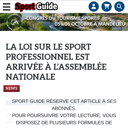
L
e
b
u
s
LA LOI SUR LE SPORT
i
PROFESSIONNEL EST
n
e
ARRIVÉE À L’ASSEMBLÉE
s
NATIONALE
s
d
NEWS
e
Posté le :
13/05/2026
s
SPORT GUIDE RÉSERVE CET ARTICLE À SES
BASKET-BALL
FOOTBALL
HANDBALL
VOLLEY
e
ABONNÉS.
L’examen du texte a commencé en commission, mais
n
POUR POURSUIVRE VOTRE LECTURE, VOUS
celui en séance a été repoussé pour permettre
s
DISPOSEZ DE PLUSIEURS FORMULES DE