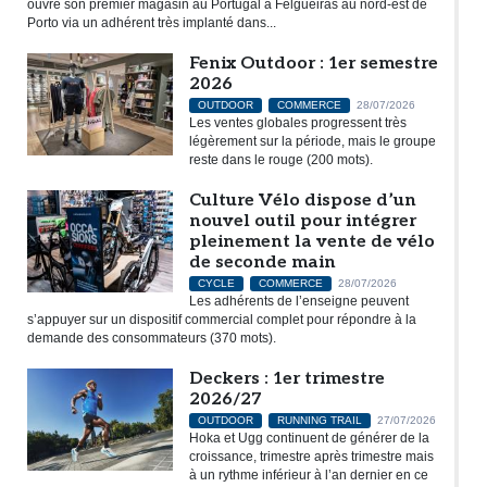
ouvre son premier magasin au Portugal à Felgueiras au nord-est de
Porto via un adhérent très implanté dans...
Fenix Outdoor : 1er semestre
2026
OUTDOOR
COMMERCE
28/07/2026
Les ventes globales progressent très
légèrement sur la période, mais le groupe
reste dans le rouge (200 mots).
Culture Vélo dispose d’un
nouvel outil pour intégrer
pleinement la vente de vélo
de seconde main
CYCLE
COMMERCE
28/07/2026
Les adhérents de l’enseigne peuvent
s’appuyer sur un dispositif commercial complet pour répondre à la
demande des consommateurs (370 mots).
Deckers : 1er trimestre
2026/27
OUTDOOR
RUNNING TRAIL
27/07/2026
Hoka et Ugg continuent de générer de la
croissance, trimestre après trimestre mais
à un rythme inférieur à l’an dernier en ce