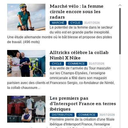
Marché vélo : la femme
circule encore sous les
radars
MARCHÉ
CYCLE
31/07/2026
Le potentiel de la femme dans le secteur
du vélo est en grande partie inexploité.
Une étude allemande montre où le bât blesse et propose des pistes
de travail. (496 mots)
Alltricks célèbre la collab
Nimbl X Nike
CYCLE
COMMERCE
31/07/2026
À la veille de l’arrivée du Tour masculin
sur les Champs-Elysées, l’enseigne
omnicanale a fêté dans son magasin
parisien avec des clients et Francesco Sergio, co-fondateur de Nimbl,
la collab chaussure...
Les premiers pas
d'Intersport France en terres
ibériques
DISTRIBUTION
COMMERCE
30/07/2026
Première pierre de la création d'une filiale
ibérique d'Intersport France, l'enseigne