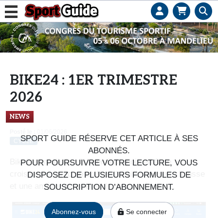
L
e
b
u
s
BIKE24 : 1ER TRIMESTRE
i
2026
n
e
NEWS
s
Posté le :
01/06/2026
s
SPORT GUIDE RÉSERVE CET ARTICLE À SES
CYCLE
d
ABONNÉS.
e
Bike24 a réalisé trois premiers mois en forte
POUR POURSUIVRE VOTRE LECTURE, VOUS
s
croissance, avec un chiffre d’affaires en nette hausse
DISPOSEZ DE PLUSIEURS FORMULES DE
e
et une amélioration sensible de son résultat...
SOUSCRIPTION D’ABONNEMENT.
n
s
Abonnez-vous
Se connecter