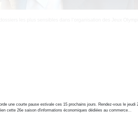
ssiers les plus sensibles dans l’organisation des Jeux Olymp
orde une courte pause estivale ces 15 prochains jours. Rendez-vous le jeudi 
idien cette 26e saison d'informations économiques dédiées au commerce...