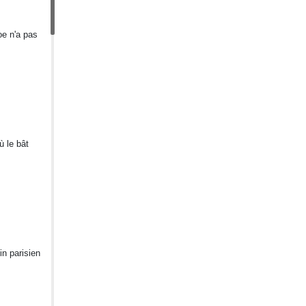
oe n'a pas
ù le bât
in parisien