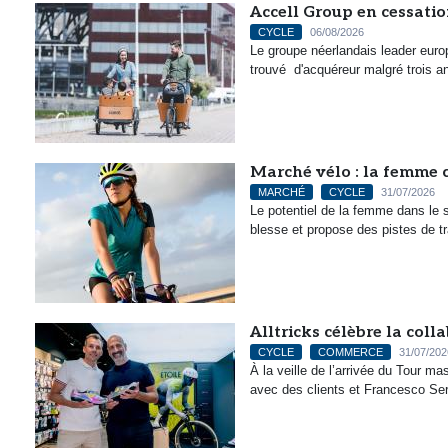
Accell Group en cessati
CYCLE
06/08/2026
Le groupe néerlandais leader eur
trouvé d'acquéreur malgré trois an
Marché vélo : la femme c
MARCHÉ
CYCLE
31/07/2026
Le potentiel de la femme dans le 
blesse et propose des pistes de t
Alltricks célèbre la col
CYCLE
COMMERCE
31/07/202
À la veille de l’arrivée du Tour 
avec des clients et Francesco Serg