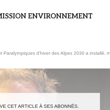
s
e
MMISSION ENVIRONNEMENT
n
s
e
i
g
n
e
 Paralympiques d’hiver des Alpes 2030 a installé, m
s
e
t
d
e
s
m
a
E CET ARTICLE À SES ABONNÉS.
r