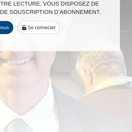
TRE LECTURE, VOUS DISPOSEZ DE
q
DE SOUSCRIPTION D’ABONNEMENT.
u
e
s
vous
Se connecter