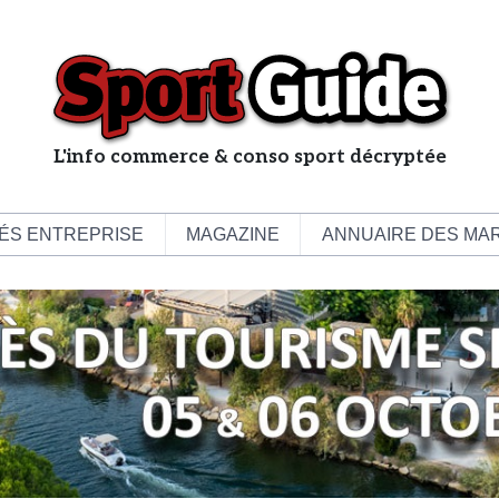
L'info commerce & conso sport décryptée
L
e
b
ÉS ENTREPRISE
MAGAZINE
ANNUAIRE DES MA
u
s
i
n
e
s
s
d
e