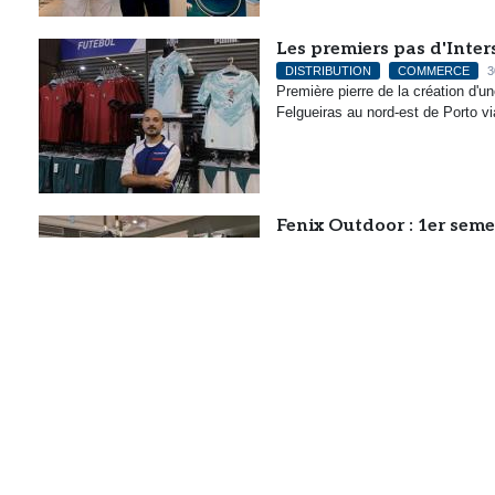
Les premiers pas d'Inter
DISTRIBUTION
COMMERCE
3
Première pierre de la création d'un
Felgueiras au nord-est de Porto vi
Fenix Outdoor : 1er sem
OUTDOOR
COMMERCE
28/07
Les ventes globales progressent t
Culture Vélo dispose d’u
seconde main
CYCLE
COMMERCE
28/07/202
Les adhérents de l’enseigne peuv
consommateurs (370 mots).