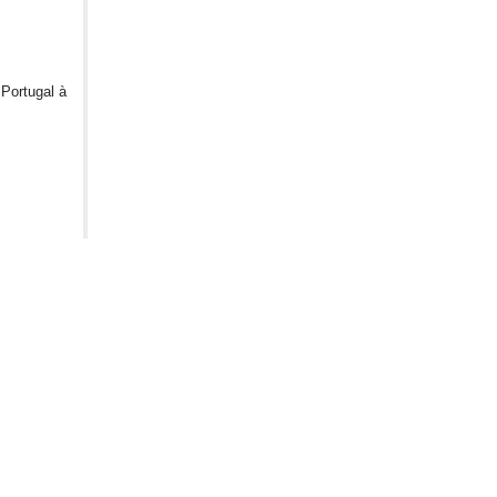
 Portugal à
o de
de des