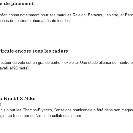
on de paiement
opéen connu notamment pour ses marques Raleigh, Batavus, Lapierre, et Bab
nées de restructuration après de lourdes...
ircule encore sous les radars
secteur du vélo est en grande partie inexploité. Une étude allemande montre o
ravail. (496 mots)
lab Nimbl X Nike
6
masculin sur les Champs-Elysées, l’enseigne omnicanale a fêté dans son magas
io, co-fondateur de Nimbl, la collab chaussure...