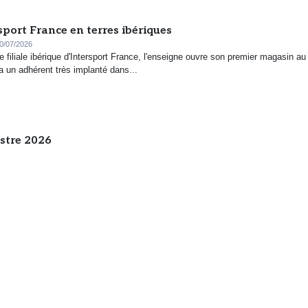
sport France en terres ibériques
0/07/2026
e filiale ibérique d'Intersport France, l'enseigne ouvre son premier magasin au
a un adhérent très implanté dans...
estre 2026
/2026
rès légèrement sur la période, mais le groupe reste dans le rouge (200 mots).
n nouvel outil pour intégrer pleinement la vente de vél
6
ent s’appuyer sur un dispositif commercial complet pour répondre à la deman