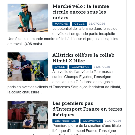
Marché vélo : la femme
circule encore sous les
radars
MARCHÉ
CYCLE
31/07/2026
Le potentiel de la femme dans le secteur
du vélo est en grande partie inexploité.
Une étude allemande montre où le bât blesse et propose des pistes
de travail. (496 mots)
Alltricks célèbre la collab
Nimbl X Nike
CYCLE
COMMERCE
31/07/2026
À la veille de l’arrivée du Tour masculin
sur les Champs-Elysées, l’enseigne
omnicanale a fêté dans son magasin
parisien avec des clients et Francesco Sergio, co-fondateur de Nimbl,
la collab chaussure...
Les premiers pas
d'Intersport France en terres
ibériques
DISTRIBUTION
COMMERCE
30/07/2026
Première pierre de la création d'une filiale
ibérique d'Intersport France, l'enseigne