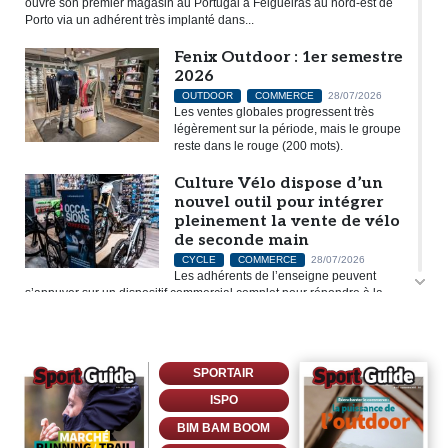
ouvre son premier magasin au Portugal à Felgueiras au nord-est de
Porto via un adhérent très implanté dans...
Fenix Outdoor : 1er semestre
2026
OUTDOOR
COMMERCE
28/07/2026
Les ventes globales progressent très
légèrement sur la période, mais le groupe
reste dans le rouge (200 mots).
Culture Vélo dispose d’un
nouvel outil pour intégrer
pleinement la vente de vélo
de seconde main
CYCLE
COMMERCE
28/07/2026
Les adhérents de l’enseigne peuvent
s’appuyer sur un dispositif commercial complet pour répondre à la
demande des consommateurs (370 mots).
Deckers : 1er trimestre
2026/27
SPORTAIR
OUTDOOR
RUNNING TRAIL
27/07/2026
ISPO
Hoka et Ugg continuent de générer de la
croissance, trimestre après trimestre mais
BIM BAM BOOM
à un rythme inférieur à l’an dernier en ce