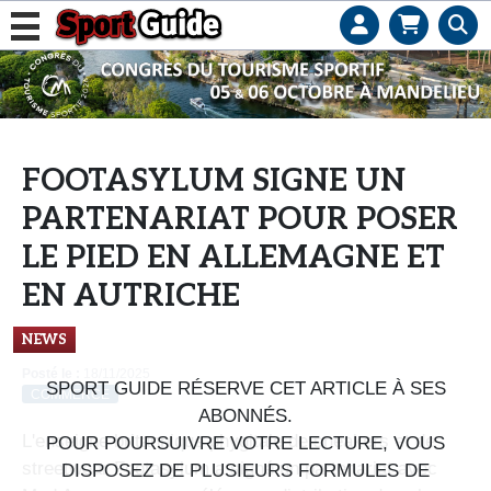
L
e
b
u
s
FOOTASYLUM SIGNE UN
i
PARTENARIAT POUR POSER
n
e
LE PIED EN ALLEMAGNE ET
s
EN AUTRICHE
s
d
NEWS
e
Posté le :
18/11/2025
s
SPORT GUIDE RÉSERVE CET ARTICLE À SES
COMMERCE
e
ABONNÉS.
L'enseigne britannique phygitale de sneakers et de
n
POUR POURSUIVRE VOTRE LECTURE, VOUS
streetwear Footasylum a signé un partenariat avec
s
DISPOSEZ DE PLUSIEURS FORMULES DE