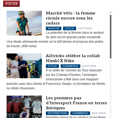
FOCUS
Marché vélo : la femme
circule encore sous les
radars
MARCHÉ
CYCLE
31/07/2026
Le potentiel de la femme dans le secteur
du vélo est en grande partie inexploité.
Une étude allemande montre où le bât blesse et propose des pistes
de travail. (496 mots)
Alltricks célèbre la collab
Nimbl X Nike
CYCLE
COMMERCE
31/07/2026
À la veille de l’arrivée du Tour masculin
sur les Champs-Elysées, l’enseigne
omnicanale a fêté dans son magasin
parisien avec des clients et Francesco Sergio, co-fondateur de Nimbl,
la collab chaussure...
Les premiers pas
d'Intersport France en terres
ibériques
DISTRIBUTION
COMMERCE
30/07/2026
Première pierre de la création d'une filiale