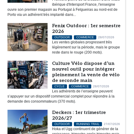
ibérique d'Intersport France, l'enseigne
ouvre son premier magasin au Portugal à Felgueiras au nord-est de
Porto via un adhérent très implanté dans...
Fenix Outdoor : 1er semestre
2026
OUTDOOR
COMMERCE
28/07/2026
Les ventes globales progressent très
légèrement sur la période, mais le groupe
reste dans le rouge (200 mots).
Culture Vélo dispose d’un
nouvel outil pour intégrer
pleinement la vente de vélo
de seconde main
CYCLE
COMMERCE
28/07/2026
Les adhérents de l’enseigne peuvent
s’appuyer sur un dispositif commercial complet pour répondre à la
demande des consommateurs (370 mots).
Deckers : 1er trimestre
2026/27
OUTDOOR
RUNNING TRAIL
27/07/2026
Hoka et Ugg continuent de générer de la
croissance, trimestre après trimestre mais