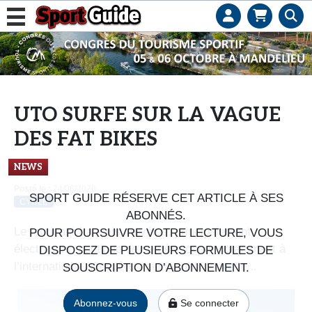
L
e
b
u
s
UTO SURFE SUR LA VAGUE
i
DES FAT BIKES
n
e
NEWS
s
Posté le :
24/06/2026
s
SPORT GUIDE RÉSERVE CET ARTICLE À SES
CYCLE
d
ABONNÉS.
e
Le fabricant français de vélos, principalement
POUR POURSUIVRE VOTRE LECTURE, VOUS
s
électriques, continue de se développer notamment à
DISPOSEZ DE PLUSIEURS FORMULES DE
e
l’international. Il espère amener une nouvelle...
SOUSCRIPTION D’ABONNEMENT.
n
s
Abonnez-vous
Se connecter