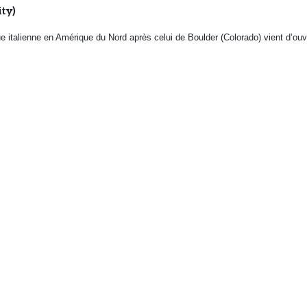
ty)
italienne en Amérique du Nord après celui de Boulder (Colorado) vient d’ouvr
UTDOOR
TEXTILE
26/03/2026
t de détaillants allemands a inauguré dans l’est du pays un nouveau concept
)
26
ploi de matières éco-responsables et dans le développement d’une offre plus