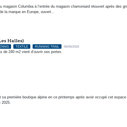
 du magasin Columbia à l’entrée du magasin chamoniard réouvert après des gr
de la marque en Europe, ouvert...
Les Halles)
ENNIS
TEXTILE
RUNNING TRAIL
06/06/2026
 de 240 m2 vient d’ouvrir ses portes.
 sa première boutique alpine en ce printemps après avoir occupé cet espace 
B 2025.