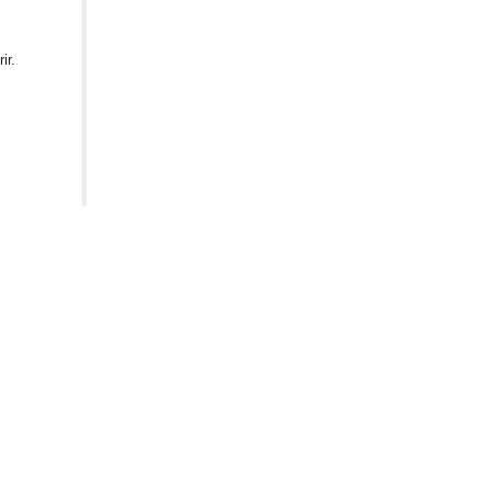
ir.
 d’offre
 technique