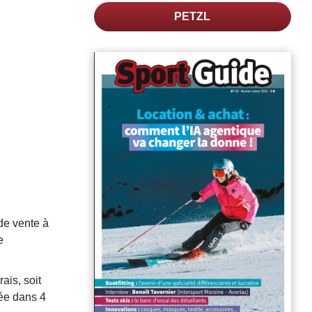
PETZL
 de vente à
e
ais, soit
sée dans 4