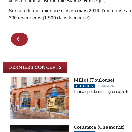
villes (Toulouse, Bordeaux, Biarritz, Hossegor).
Sur son dernier exercice clos en mars 2019, l’entreprise a r
390 revendeurs (1.500 dans le monde).
DERNIERS CONCEPTS
Millet (Toulouse)
OUTDOOR
16/06/2026
La marque de montagne exploite u
Columbia (Chamonix)