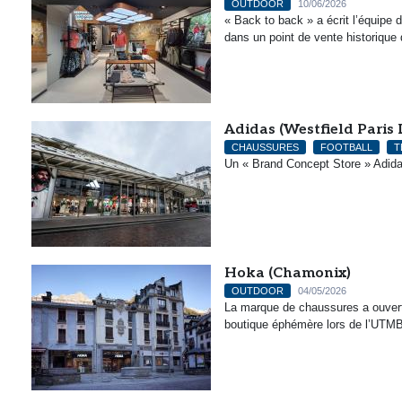
OUTDOOR
10/06/2026
« Back to back » a écrit l’équipe
dans un point de vente historique 
Adidas (Westfield Paris 
CHAUSSURES
FOOTBALL
T
Un « Brand Concept Store » Adidas
Hoka (Chamonix)
OUTDOOR
04/05/2026
La marque de chaussures a ouvert
boutique éphémère lors de l’UTM