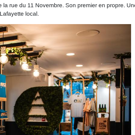
s
e la rue du 11 Novembre. Son premier en propre. Un
e
Lafayette local.
n
s
e
i
g
n
e
s
e
t
d
e
s
m
a
r