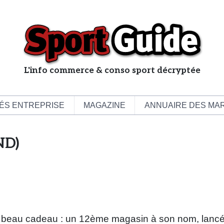
L'info commerce & conso sport décryptée
L
e
b
ÉS ENTREPRISE
MAGAZINE
ANNUAIRE DES MA
u
s
ND)
i
n
e
s
s
d
e
 un beau cadeau : un 12ème magasin à son nom, lancé