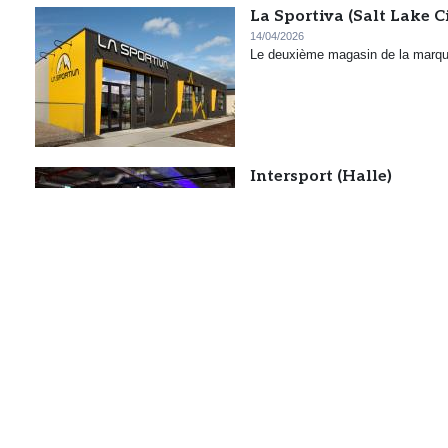
La Sportiva (Salt Lake Ci
14/04/2026
Le deuxième magasin de la marque 
Intersport (Halle)
CHAUSSURES
FOOTBALL
O
Avec « Superstore », le groupemen
multimarque d’entrée de gamme.
Oxbow (Sables-d'Olonne
OUTDOOR
TEXTILE
20/03/20
La marque très engagée dans l’em
a ouvert aux Sables-d'Olonne