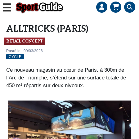
L
e
ALLTRICKS (PARIS)
b
u
RETAIL CONCEPT
s
Posté le :
09/03/2026
i
CYCLE
n
Ce nouveau magasin au cœur de Paris, à 300m de
e
l’Arc de Triomphe, s’étend sur une surface totale de
s
450 m² répartis sur deux niveaux.
s
d
e
s
e
n
s