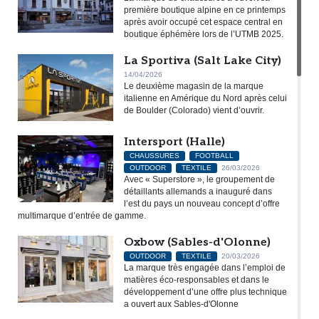
première boutique alpine en ce printemps
après avoir occupé cet espace central en
boutique éphémère lors de l’UTMB 2025.
La Sportiva (Salt Lake City)
14/04/2026
Le deuxième magasin de la marque
italienne en Amérique du Nord après celui
de Boulder (Colorado) vient d’ouvrir.
Intersport (Halle)
CHAUSSURES
FOOTBALL
OUTDOOR
TEXTILE
26/03/2026
Avec « Superstore », le groupement de
détaillants allemands a inauguré dans
l’est du pays un nouveau concept d’offre
multimarque d’entrée de gamme.
Oxbow (Sables-d'Olonne)
OUTDOOR
TEXTILE
20/03/2026
La marque très engagée dans l’emploi de
matières éco-responsables et dans le
développement d’une offre plus technique
a ouvert aux Sables-d'Olonne