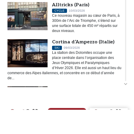
Alltricks (Paris)
CYCLE
10/03/2026
Ce nouveau magasin au cœur de Paris, à
300m de l’Arc de Triomphe, s’étend sur
une surface totale de 450 m² répartis sur
deux niveaux.
Cortina d’Ampezzo (Italie)
SKI
09/03/2026
La station des Dolomites occupe une
place centrale dans l’organisation des
Jeux Olympiques et Paralympiques
d’Hiver 2026. Elle est aussi un haut lieu du
commerce des Alpes italiennes, et concentre en ce début d’année
de...
Lacroix (Courchevel)
SKI
15/01/2026
La marque française a ouvert sa première
boutique en propre au cœur de
Courchevel 1850.
SPORTAIR
ISPO
Nike (Portland)
BIM BAM BOOM
BASKET-BALL
RUNNING TRAIL