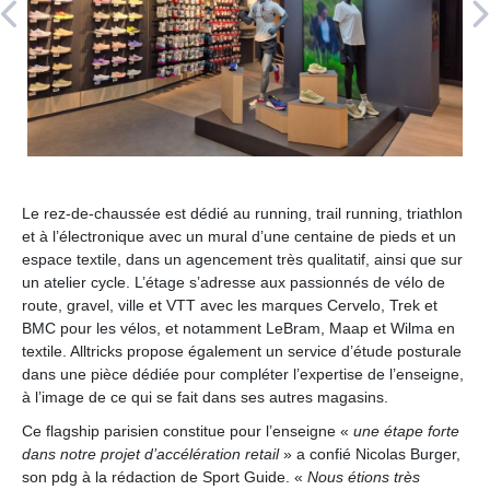
e
i
g
n
e
s
e
t
Le rez-de-chaussée est dédié au running, trail running, triathlon
d
et à l’électronique avec un mural d’une centaine de pieds et un
e
espace textile, dans un agencement très qualitatif, ainsi que sur
s
un atelier cycle. L’étage s’adresse aux passionnés de vélo de
m
route, gravel, ville et VTT avec les marques Cervelo, Trek et
BMC pour les vélos, et notamment LeBram, Maap et Wilma en
a
textile. Alltricks propose également un service d’étude posturale
r
dans une pièce dédiée pour compléter l’expertise de l’enseigne,
q
à l’image de ce qui se fait dans ses autres magasins.
u
Ce flagship parisien constitue pour l’enseigne «
une étape forte
e
dans notre projet d’accélération retail
» a confié Nicolas Burger,
s
son pdg à la rédaction de Sport Guide. «
Nous étions très