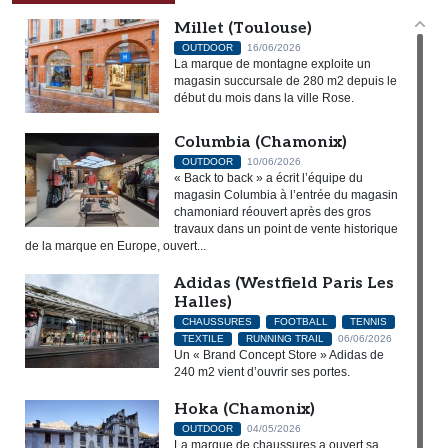
Millet (Toulouse)
OUTDOOR
16/06/2026
La marque de montagne exploite un
magasin succursale de 280 m2 depuis le
début du mois dans la ville Rose.
Columbia (Chamonix)
OUTDOOR
10/06/2026
« Back to back » a écrit l’équipe du
magasin Columbia à l’entrée du magasin
chamoniard réouvert après des gros
travaux dans un point de vente historique
de la marque en Europe, ouvert...
Adidas (Westfield Paris Les
Halles)
CHAUSSURES
FOOTBALL
TENNIS
TEXTILE
RUNNING TRAIL
06/06/2026
Un « Brand Concept Store » Adidas de
240 m2 vient d’ouvrir ses portes.
Hoka (Chamonix)
OUTDOOR
04/05/2026
La marque de chaussures a ouvert sa