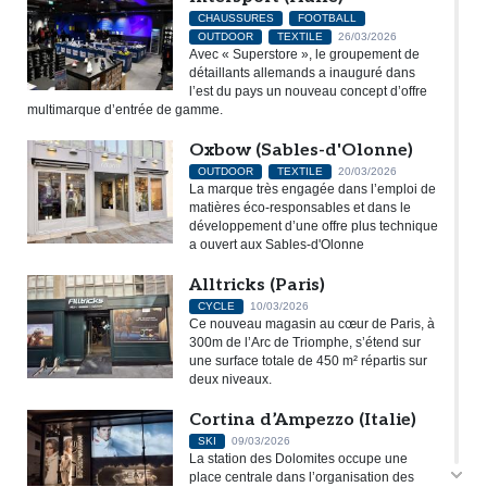
CHAUSSURES
FOOTBALL
OUTDOOR
TEXTILE
26/03/2026
Avec « Superstore », le groupement de
détaillants allemands a inauguré dans
l’est du pays un nouveau concept d’offre
multimarque d’entrée de gamme.
Oxbow (Sables-d'Olonne)
OUTDOOR
TEXTILE
20/03/2026
La marque très engagée dans l’emploi de
matières éco-responsables et dans le
développement d’une offre plus technique
a ouvert aux Sables-d'Olonne
Alltricks (Paris)
CYCLE
10/03/2026
Ce nouveau magasin au cœur de Paris, à
300m de l’Arc de Triomphe, s’étend sur
une surface totale de 450 m² répartis sur
deux niveaux.
Cortina d’Ampezzo (Italie)
SKI
09/03/2026
La station des Dolomites occupe une
place centrale dans l’organisation des