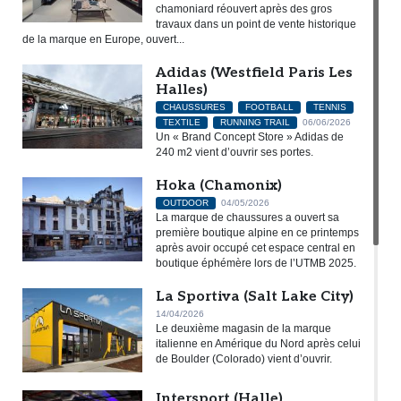
chamoniard réouvert après des gros
travaux dans un point de vente historique
de la marque en Europe, ouvert...
Adidas (Westfield Paris Les
Halles)
CHAUSSURES
FOOTBALL
TENNIS
TEXTILE
RUNNING TRAIL
06/06/2026
Un « Brand Concept Store » Adidas de
240 m2 vient d’ouvrir ses portes.
Hoka (Chamonix)
OUTDOOR
04/05/2026
La marque de chaussures a ouvert sa
première boutique alpine en ce printemps
après avoir occupé cet espace central en
boutique éphémère lors de l’UTMB 2025.
La Sportiva (Salt Lake City)
14/04/2026
Le deuxième magasin de la marque
italienne en Amérique du Nord après celui
de Boulder (Colorado) vient d’ouvrir.
Intersport (Halle)