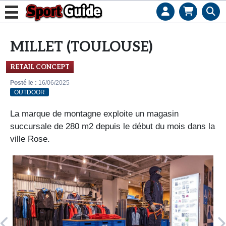
L
e
MILLET (TOULOUSE)
b
u
RETAIL CONCEPT
s
Posté le :
16/06/2025
i
OUTDOOR
n
La marque de montagne exploite un magasin
e
succursale de 280 m2 depuis le début du mois dans la
s
ville Rose.
s
d
e
s
e
n
s