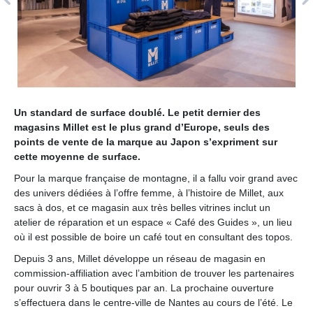
e
i
g
n
e
s
e
Un standard de surface doublé. Le petit dernier des
t
magasins Millet est le plus grand d’Europe, seuls des
points de vente de la marque au Japon s’expriment sur
d
cette moyenne de surface.
e
s
Pour la marque française de montagne, il a fallu voir grand avec
des univers dédiées à l’offre femme, à l’histoire de Millet, aux
m
sacs à dos, et ce magasin aux très belles vitrines inclut un
a
atelier de réparation et un espace « Café des Guides », un lieu
r
où il est possible de boire un café tout en consultant des topos.
q
Depuis 3 ans, Millet développe un réseau de magasin en
u
commission-affiliation avec l’ambition de trouver les partenaires
e
pour ouvrir 3 à 5 boutiques par an. La prochaine ouverture
s
s’effectuera dans le centre-ville de Nantes au cours de l’été. Le