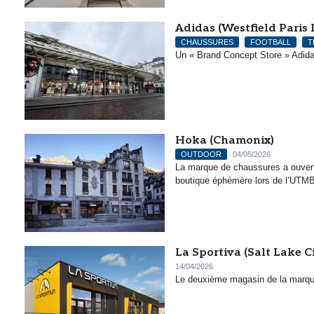
Adidas (Westfield Paris 
CHAUSSURES
FOOTBALL
T
Un « Brand Concept Store » Adidas
Hoka (Chamonix)
OUTDOOR
04/05/2026
La marque de chaussures a ouvert
boutique éphémère lors de l’UTM
La Sportiva (Salt Lake Ci
14/04/2026
Le deuxième magasin de la marque 