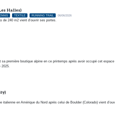
Les Halles)
ENNIS
TEXTILE
RUNNING TRAIL
06/06/2026
 de 240 m2 vient d’ouvrir ses portes.
 sa première boutique alpine en ce printemps après avoir occupé cet espace 
B 2025.
ty)
italienne en Amérique du Nord après celui de Boulder (Colorado) vient d’ouvr