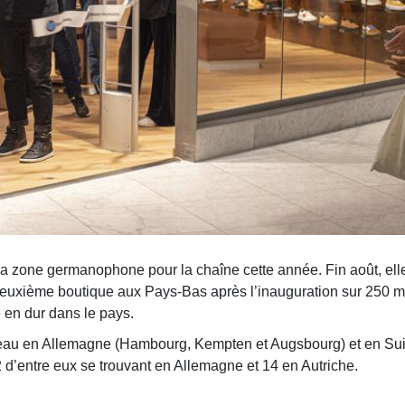
q
u
e
s
la zone germanophone pour la chaîne cette année. Fin août, ell
euxième boutique aux Pays-Bas après l’inauguration sur 250 m²
en dur dans le pays.
éseau en Allemagne (Hambourg, Kempten et Augsbourg) et en Su
 d’entre eux se trouvant en Allemagne et 14 en Autriche.