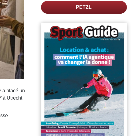
PETZL
e a placé un
 à Utrecht
isse