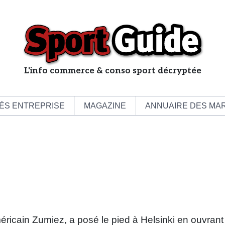
L'info commerce & conso sport décryptée
L
e
b
ÉS ENTREPRISE
MAGAZINE
ANNUAIRE DES MA
u
s
i
n
e
s
s
d
e
américain Zumiez, a posé le pied à Helsinki en ouvrant