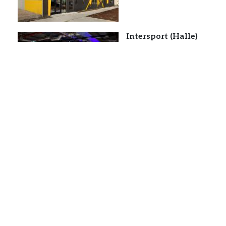
Intersport (Halle)
CHAUSSURES
FOOTBALL
O
Avec « Superstore », le groupemen
multimarque d’entrée de gamme.
Oxbow (Sables-d'Olonne
OUTDOOR
TEXTILE
20/03/20
La marque très engagée dans l’em
a ouvert aux Sables-d'Olonne
Alltricks (Paris)
CYCLE
10/03/2026
Ce nouveau magasin au cœur de Par