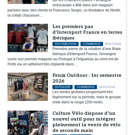
omnicanale a fêté dans son magasin
parisien avec des clients et Francesco Sergio, co-fondateur de Nimbl,
la collab chaussure...
Les premiers pas
d'Intersport France en terres
ibériques
DISTRIBUTION
COMMERCE
30/07/2026
Première pierre de la création d'une filiale
ibérique d'Intersport France, l'enseigne
ouvre son premier magasin au Portugal à Felgueiras au nord-est de
Porto via un adhérent très implanté dans...
Fenix Outdoor : 1er semestre
2026
OUTDOOR
COMMERCE
28/07/2026
Les ventes globales progressent très
légèrement sur la période, mais le groupe
reste dans le rouge (200 mots).
Culture Vélo dispose d’un
nouvel outil pour intégrer
pleinement la vente de vélo
de seconde main