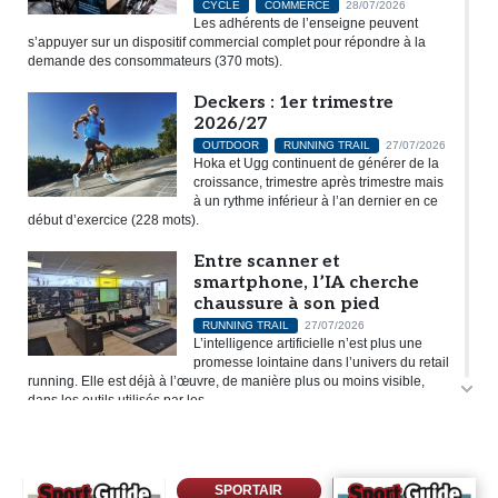
CYCLE
COMMERCE
28/07/2026
Les adhérents de l’enseigne peuvent
s’appuyer sur un dispositif commercial complet pour répondre à la
demande des consommateurs (370 mots).
Deckers : 1er trimestre
2026/27
OUTDOOR
RUNNING TRAIL
27/07/2026
Hoka et Ugg continuent de générer de la
croissance, trimestre après trimestre mais
à un rythme inférieur à l’an dernier en ce
début d’exercice (228 mots).
Entre scanner et
smartphone, l’IA cherche
chaussure à son pied
RUNNING TRAIL
27/07/2026
L’intelligence artificielle n’est plus une
promesse lointaine dans l’univers du retail
running. Elle est déjà à l’œuvre, de manière plus ou moins visible,
dans les outils utilisés par les...
Les fortes chaleurs freinent
la pratique du vélo en
France
SPORTAIR