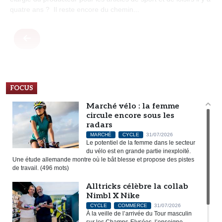
quatre ans ? Il reste encore du chemin...
FOCUS
Marché vélo : la femme
circule encore sous les
radars
MARCHÉ
CYCLE
31/07/2026
Le potentiel de la femme dans le secteur
du vélo est en grande partie inexploité.
Une étude allemande montre où le bât blesse et propose des pistes
de travail. (496 mots)
Alltricks célèbre la collab
Nimbl X Nike
CYCLE
COMMERCE
31/07/2026
À la veille de l’arrivée du Tour masculin
sur les Champs-Elysées, l’enseigne