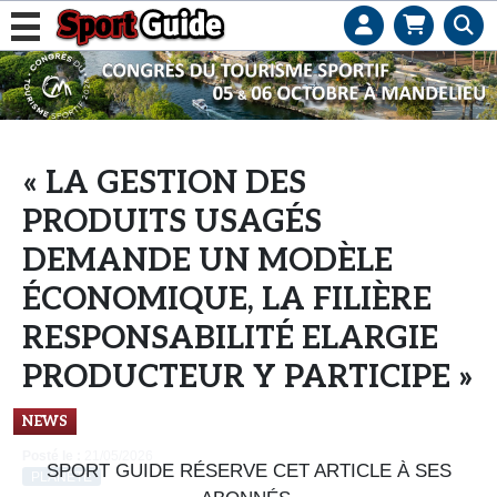
L
e
b
u
s
« LA GESTION DES
i
PRODUITS USAGÉS
n
e
DEMANDE UN MODÈLE
s
ÉCONOMIQUE, LA FILIÈRE
s
RESPONSABILITÉ ELARGIE
d
e
PRODUCTEUR Y PARTICIPE »
s
e
NEWS
n
Posté le :
21/05/2026
SPORT GUIDE RÉSERVE CET ARTICLE À SES
s
PLANÈTE