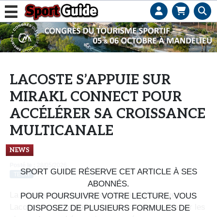
L
e
b
u
s
LACOSTE S’APPUIE SUR
i
MIRAKL CONNECT POUR
n
e
ACCÉLÉRER SA CROISSANCE
s
MULTICANALE
s
d
NEWS
e
Posté le :
28/05/2026
s
SPORT GUIDE RÉSERVE CET ARTICLE À SES
TECH
e
ABONNÉS.
La licorne française annonce avoir conclu avec
n
POUR POURSUIVRE VOTRE LECTURE, VOUS
Lacoste un accord pour accélérer sa présence sur les
s
DISPOSEZ DE PLUSIEURS FORMULES DE