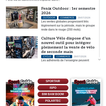
Fenix Outdoor : 1er semestre
2026
OUTDOOR
COMMERCE
28/07/2026
Les ventes globales progressent très
légèrement sur la période, mais le groupe
reste dans le rouge (200 mots).
Culture Vélo dispose d’un
nouvel outil pour intégrer
pleinement la vente de vélo
de seconde main
CYCLE
COMMERCE
28/07/2026
Les adhérents de l’enseigne peuvent
s’appuyer sur un dispositif commercial complet pour répondre à la
demande des consommateurs (370 mots).
Deckers : 1er trimestre
2026/27
SPORTAIR
OUTDOOR
RUNNING TRAIL
27/07/2026
ISPO
Hoka et Ugg continuent de générer de la
croissance, trimestre après trimestre mais
BIM BAM BOOM
à un rythme inférieur à l’an dernier en ce
POLARTEC
début d’exercice (228 mots).