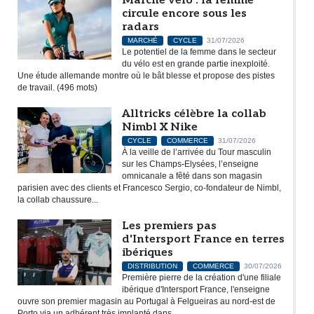
Marché vélo : la femme
circule encore sous les
radars
MARCHÉ
CYCLE
31/07/2026
Le potentiel de la femme dans le secteur
du vélo est en grande partie inexploité.
Une étude allemande montre où le bât blesse et propose des pistes
de travail. (496 mots)
Alltricks célèbre la collab
Nimbl X Nike
CYCLE
COMMERCE
31/07/2026
À la veille de l’arrivée du Tour masculin
sur les Champs-Elysées, l’enseigne
omnicanale a fêté dans son magasin
parisien avec des clients et Francesco Sergio, co-fondateur de Nimbl,
la collab chaussure...
Les premiers pas
d'Intersport France en terres
ibériques
DISTRIBUTION
COMMERCE
30/07/2026
Première pierre de la création d'une filiale
ibérique d'Intersport France, l'enseigne
ouvre son premier magasin au Portugal à Felgueiras au nord-est de
Porto via un adhérent très implanté dans...