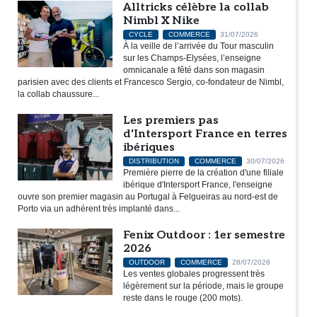
Alltricks célèbre la collab
Nimbl X Nike
CYCLE
COMMERCE
31/07/2026
À la veille de l’arrivée du Tour masculin
sur les Champs-Elysées, l’enseigne
omnicanale a fêté dans son magasin
parisien avec des clients et Francesco Sergio, co-fondateur de Nimbl,
la collab chaussure...
Les premiers pas
d'Intersport France en terres
ibériques
DISTRIBUTION
COMMERCE
30/07/2026
Première pierre de la création d'une filiale
ibérique d'Intersport France, l'enseigne
ouvre son premier magasin au Portugal à Felgueiras au nord-est de
Porto via un adhérent très implanté dans...
Fenix Outdoor : 1er semestre
2026
OUTDOOR
COMMERCE
28/07/2026
Les ventes globales progressent très
légèrement sur la période, mais le groupe
reste dans le rouge (200 mots).