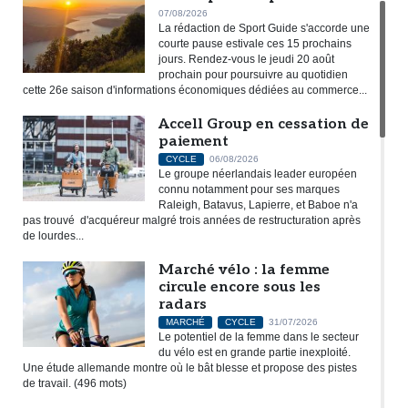
07/08/2026
La rédaction de Sport Guide s'accorde une
courte pause estivale ces 15 prochains
jours. Rendez-vous le jeudi 20 août
prochain pour poursuivre au quotidien
cette 26e saison d'informations économiques dédiées au commerce...
Accell Group en cessation de
paiement
CYCLE
06/08/2026
Le groupe néerlandais leader européen
connu notamment pour ses marques
Raleigh, Batavus, Lapierre, et Baboe n'a
pas trouvé d'acquéreur malgré trois années de restructuration après
de lourdes...
Marché vélo : la femme
circule encore sous les
radars
MARCHÉ
CYCLE
31/07/2026
Le potentiel de la femme dans le secteur
du vélo est en grande partie inexploité.
Une étude allemande montre où le bât blesse et propose des pistes
de travail. (496 mots)