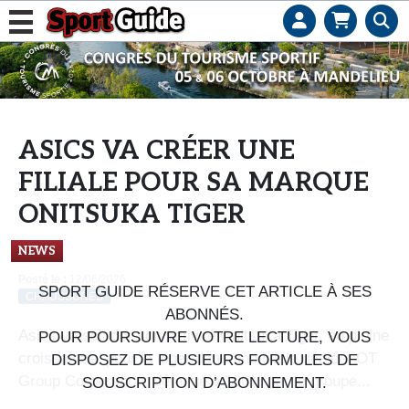
L
e
b
u
s
ASICS VA CRÉER UNE
i
FILIALE POUR SA MARQUE
n
e
ONITSUKA TIGER
s
NEWS
s
d
Posté le :
12/06/2026
SPORT GUIDE RÉSERVE CET ARTICLE À SES
CHAUSSURES
e
ABONNÉS.
s
Asics va scinder son activité Onitsuka Tiger, en pleine
POUR POURSUIVRE VOTRE LECTURE, VOUS
e
croissaince, pour la loger dans une filiale dédiée, OT
DISPOSEZ DE PLUSIEURS FORMULES DE
n
Group Corporation, détenue à 100% par le groupe...
SOUSCRIPTION D’ABONNEMENT.
s